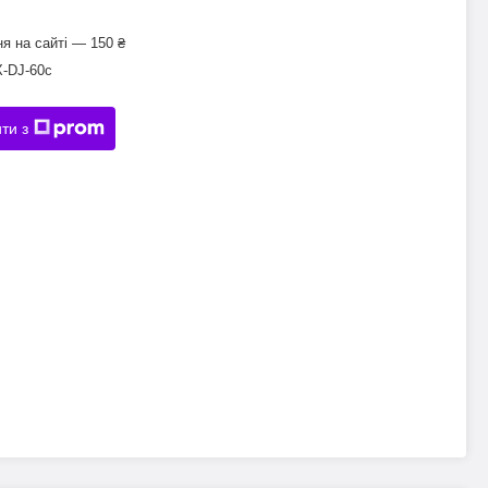
я на сайті — 150 ₴
Х-DJ-60с
ти з