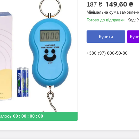
149,60 ₴
187 ₴
Мінімальна сума замовленн
Готово до відправки
Код:
Купити
Купи
+380 (97) 800-50-80
илось
0
0
0
0
0
0
0
0