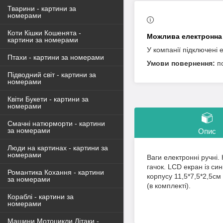
Тварини - картини за
номерами
Коти Кішки Кошенята -
картини за номерами
У компанії підключені 
Птахи - картини за номерами
п
Підводний світ - картини за
номерами
Квіти Букети - картини за
номерами
Смачні натюрморти - картини
за номерами
Опис
Люди на картинах - картини за
номерами
Ваги електронні ручні.
гачок. LCD екран із си
Романтика Кохання - картини
корпусу 11,5*7,5*2,5с
за номерами
(в комплекті).
Кораблі - картини за
номерами
Машини Мотоцикли Літаки -