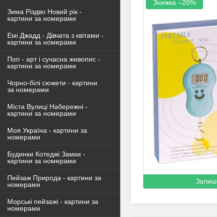
–20%
Зима Різдво Новий рік -
картини за номерами
Емі Джадд - Дівчата з квітами -
картини за номерами
Поп - арт і сучасна живопис -
картини за номерами
Чорно-білі сюжети - картини
за номерами
Міста Вулиці Набережні -
картини за номерами
Моя Україна - картини за
номерами
Будинки Котеджі Замки -
картини за номерами
Пейзаж Природа - картини за
Залиш
номерами
Морські пейзажі - картини за
номерами