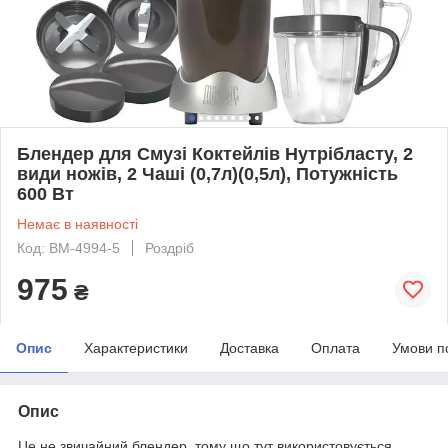
Блендер для Смузі Коктейлів Нутрібласту, 2
види ножів, 2 Чаші (0,7л)(0,5л), Потужність
600 Вт
Немає в наявності
Код: BM-4994-5
Роздріб
975
₴
Опис
Характеристики
Доставка
Оплата
Умови п
Опис
Це не звичайний блендер, тому що тут використовується