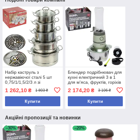
Набір каструль з
Блендер подрібнювач для
нержавіючої сталі 5 шт
кухні електричний 3 в 1
0,75/1/1,5/2/3 л зі
для м'яса, фруктів, горіхів
скляними кришками + 2
з чашею 2л + пляшка 0,6л
1 262,10
2 174,20
₴
₴
1 803 ₴
3 106 ₴
вставки для приготування
для смузі
на пару
Купити
Купити
Акційні пропозиції та новинки
–30%
–20%