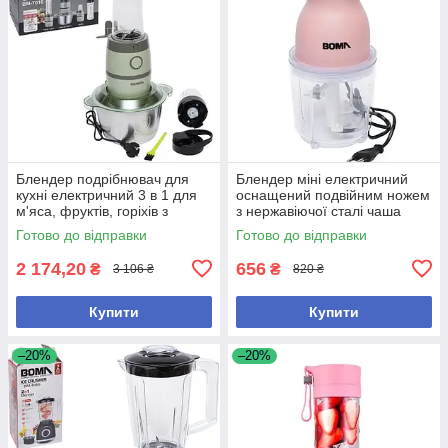
Блендер подрібнювач для
Блендер міні електричний
кухні електричний 3 в 1 для
оснащений подвійним ножем
м'яса, фруктів, горіхів з
з нержавіючої сталі чаша
чашею 2л + пляшка 0,6л для
600мл
Готово до відправки
Готово до відправки
смузі
2 174,20
656
₴
₴
3 106 ₴
820 ₴
Купити
Купити
–20%
–20%