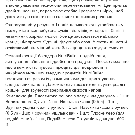
власна унікальна технологія перемелювання їжі. Цей прилад
дробить насіння, перемелює стебла і розриває шкірку, щоб
дістатися до всіх життєво важливих поживних речовин.
Одержуваний у результаті напій називається нутрибласт - у
ньому міститься вибухова суміш вітамінів, мінералів, білків і
незамінних жирних кислот! Усе це засвоюється набагато
краще, ніж просто з'їдений фрукт або овоч. А густий пінистий
освіжаючий вітамінний коктейль - це до того ж дуже смачно!
Основні функції блендера NutriBullet: подрібнення,
змішування, збивання і дроблення продуктів. Плоске лезо, що
йде в комплекті, чудово підходить для подрібнення
найрізноманітніших твердих продуктів. NutriBullet
постачається разом із двома чашами для приготування
спеціальних напоїв. До комплекту також входять універсальні
кришки, для зручності зберігання свіжості напоїв.
Комплектація: Пластикова основа з потужним двигуном - 1 шт;
Велика чаша (0,7 л) - 1 шт; Невелика чаша (0,5 л) - 1 шт;
Зручний ущільнювач з ручкою - 1 шт; Невелика чаша з ручкою
(0,5 л) - 1шт. + зручний ущільнювач - 1 шт; Плоске лезо (для
подрібнення) - 1 шт; Подвійне лезо Потужність двигуна: 600
Вт