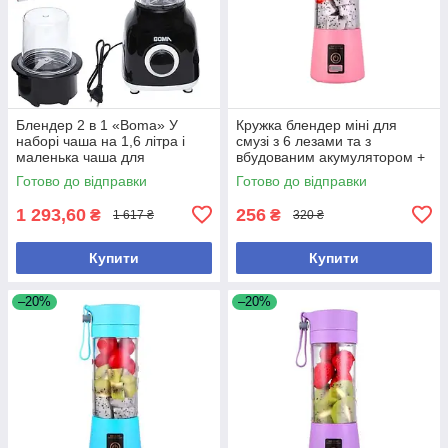
Блендер 2 в 1 «Boma» У
Кружка блендер міні для
наборі чаша на 1,6 літра і
смузі з 6 лезами та з
маленька чаша для
вбудованим акумулятором +
перетирання кави, горіхів,
USB Об'єм 380 мл рожева
Готово до відправки
Готово до відправки
Потужність 350 W
1 293,60
256
₴
₴
1 617 ₴
320 ₴
Купити
Купити
–20%
–20%