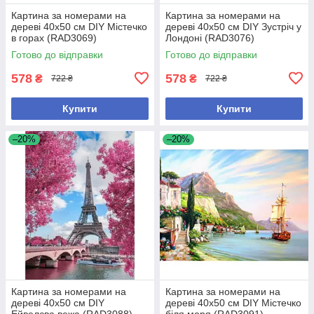
Картина за номерами на
Картина за номерами на
дереві 40х50 см DIY Містечко
дереві 40х50 см DIY Зустріч у
в горах (RAD3069)
Лондоні (RAD3076)
Готово до відправки
Готово до відправки
578
578
₴
₴
722 ₴
722 ₴
Купити
Купити
–20%
–20%
Картина за номерами на
Картина за номерами на
дереві 40х50 см DIY
дереві 40х50 см DIY Містечко
Ейвелєва вежа (RAD3088)
біля моря (RAD3091)