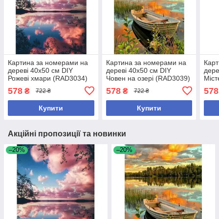
Картина за номерами на
Картина за номерами на
Карт
дереві 40х50 см DIY
дереві 40х50 см DIY
дере
Рожеві хмари (RAD3034)
Човен на озері (RAD3039)
Міст
(RA
578
578
578
₴
₴
722 ₴
722 ₴
Купити
Купити
Акційні пропозиції та новинки
–20%
–20%