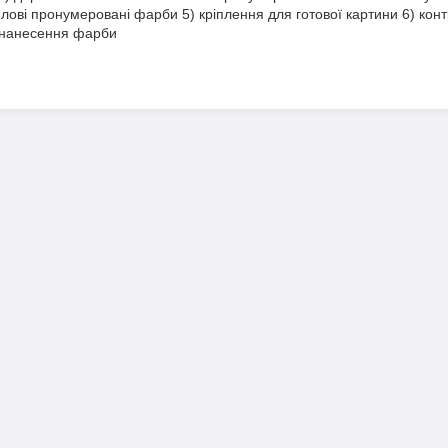
илові пронумеровані фарби 5) кріплення для готової картини 6) конт
 нанесення фарби