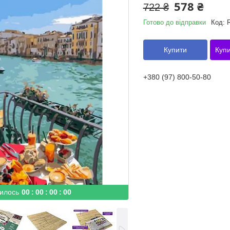
578 ₴
722 ₴
Готово до відправки
Код:
Купити
Купи
+380 (97) 800-50-80
илось
0
0
0
0
0
0
0
0