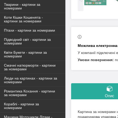
Тварини - картини за
номерами
Коти Кішки Кошенята -
картини за номерами
Птахи - картини за номерами
Підводний світ - картини за
номерами
Квіти Букети - картини за
У компанії підключені 
номерами
п
Смачні натюрморти - картини
за номерами
Люди на картинах - картини за
номерами
Романтика Кохання - картини
за номерами
Опис
Кораблі - картини за
номерами
Картина за номерами н
подарункова упаковка 
Машини Мотоцикли Літаки -