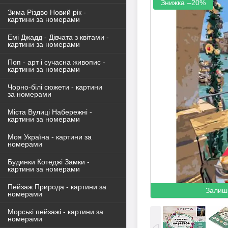
–20%
Зима Різдво Новий рік -
картини за номерами
Емі Джадд - Дівчата з квітами -
картини за номерами
Поп - арт і сучасна живопис -
картини за номерами
Чорно-білі сюжети - картини
за номерами
Міста Вулиці Набережні -
картини за номерами
Моя Україна - картини за
номерами
Будинки Котеджі Замки -
картини за номерами
Пейзаж Природа - картини за
Залиш
номерами
Морські пейзажі - картини за
номерами