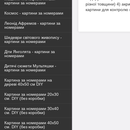
картини за номерами
різної товщини) 4) акр
картини для контролю
Космос - картини за номерами
Леонід Афремов - картини за
номерами
Шедеври світового живопису -
картини за номерами
Діти Янголята - картини за
номерами
Дитячі сюжети Мультяшки -
картини за номерами
Картина за номерами на
дереві 40х50 см DIY
Картини за номерами 20х30
см. DIY (без коробки)
Картини за номерами 30х40
см. DIY (без коробки)
Картини за номерами 40х50
см. DIY (без коробки)