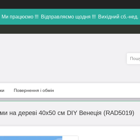
Ми працюємо !!! Відправляємо щодня !!! Вихідний сб.-нед.
уки
Повернення і обмін
ми на дереві 40х50 см DIY Венеція (RAD5019)