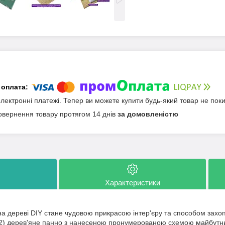
електронні платежі. Тепер ви можете купити будь-який товар не пок
овернення товару протягом 14 днів
за домовленістю
Характеристики
а дереві DIY стане чудовою прикрасою інтер'єру та способом захопл
2) дерев'яне панно з нанесеною пронумерованою схемою майбутньої