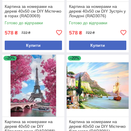
Картина за номерами на
Картина за номерами на
дереві 40х50 см DIY Містечко
дереві 40х50 см DIY Зустріч у
в горах (RAD3069)
Лондоні (RAD3076)
Готово до відправки
Готово до відправки
578
578
₴
₴
722 ₴
722 ₴
Купити
Купити
–20%
–20%
Картина за номерами на
Картина за номерами на
дереві 40х50 см DIY
дереві 40х50 см DIY Містечко
Ейвелєва вежа (RAD3088)
біля моря (RAD3091)