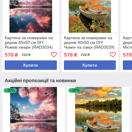
Картина за номерами на
Картина за номерами на
Карт
дереві 40х50 см DIY
дереві 40х50 см DIY
дере
Рожеві хмари (RAD3034)
Човен на озері (RAD3039)
Міст
(RA
578
578
578
₴
₴
722 ₴
722 ₴
Купити
Купити
Акційні пропозиції та новинки
–20%
–20%