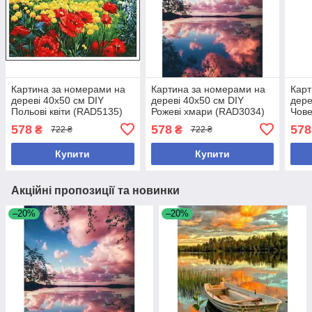
Картина за номерами на
Картина за номерами на
Карт
дереві 40х50 см DIY
дереві 40х50 см DIY
дере
Польові квіти (RAD5135)
Рожеві хмари (RAD3034)
Чове
578
578
578
₴
₴
722 ₴
722 ₴
Купити
Купити
Акційні пропозиції та новинки
–20%
–20%