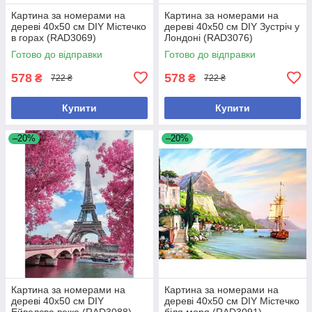
Картина за номерами на
Картина за номерами на
дереві 40х50 см DIY Містечко
дереві 40х50 см DIY Зустріч у
в горах (RAD3069)
Лондоні (RAD3076)
Готово до відправки
Готово до відправки
578
578
₴
₴
722 ₴
722 ₴
Купити
Купити
–20%
–20%
Картина за номерами на
Картина за номерами на
дереві 40х50 см DIY
дереві 40х50 см DIY Містечко
Ейвелєва вежа (RAD3088)
біля моря (RAD3091)