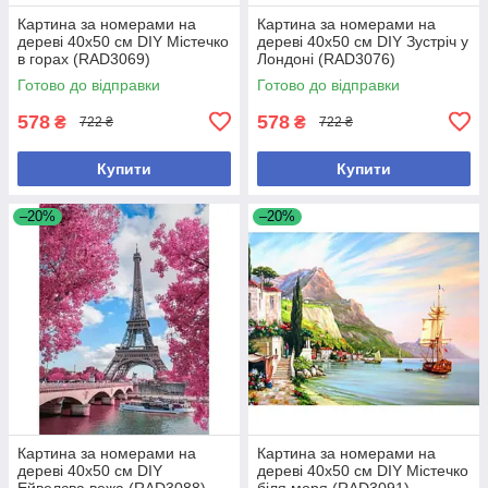
Картина за номерами на
Картина за номерами на
дереві 40х50 см DIY Містечко
дереві 40х50 см DIY Зустріч у
в горах (RAD3069)
Лондоні (RAD3076)
Готово до відправки
Готово до відправки
578
578
₴
₴
722 ₴
722 ₴
Купити
Купити
–20%
–20%
Картина за номерами на
Картина за номерами на
дереві 40х50 см DIY
дереві 40х50 см DIY Містечко
Ейвелєва вежа (RAD3088)
біля моря (RAD3091)