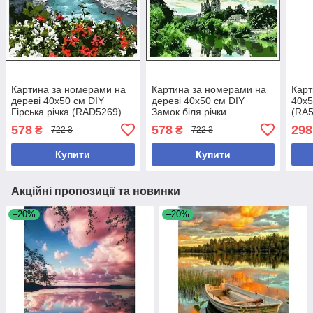
Картина за номерами на
Картина за номерами на
Карт
дереві 40х50 см DIY
дереві 40х50 см DIY
40х5
Гірська річка (RAD5269)
Замок біля річки
(RA5
(RAD5149)
578
578
298
₴
₴
722 ₴
722 ₴
Купити
Купити
Акційні пропозиції та новинки
–20%
–20%