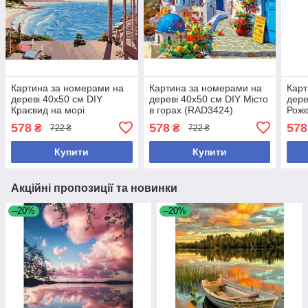
Картина за номерами на
Картина за номерами на
Карт
дереві 40х50 см DIY
дереві 40х50 см DIY Місто
дере
Краєвид на морі
в горах (RAD3424)
Роже
(RAD5130)
578
578
578
₴
₴
722 ₴
722 ₴
Купити
Купити
Акційні пропозиції та новинки
–20%
–20%