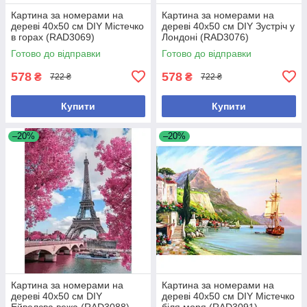
Картина за номерами на
Картина за номерами на
дереві 40х50 см DIY Містечко
дереві 40х50 см DIY Зустріч у
в горах (RAD3069)
Лондоні (RAD3076)
Готово до відправки
Готово до відправки
578
578
₴
₴
722 ₴
722 ₴
Купити
Купити
–20%
–20%
Картина за номерами на
Картина за номерами на
дереві 40х50 см DIY
дереві 40х50 см DIY Містечко
Ейвелєва вежа (RAD3088)
біля моря (RAD3091)