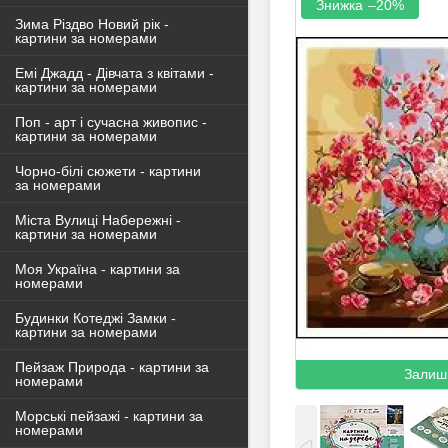
–20%
Зима Різдво Новий рік -
картини за номерами
Емі Джадд - Дівчата з квітами -
картини за номерами
Поп - арт і сучасна живопис -
картини за номерами
Чорно-білі сюжети - картини
за номерами
Міста Вулиці Набережні -
картини за номерами
Моя Україна - картини за
номерами
Будинки Котеджі Замки -
картини за номерами
Пейзаж Природа - картини за
Залиш
номерами
Морські пейзажі - картини за
номерами