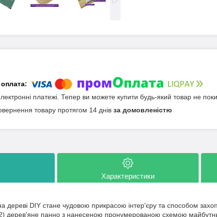
електронні платежі. Тепер ви можете купити будь-який товар не пок
овернення товару протягом 14 днів
за домовленістю
Характеристики
а дереві DIY стане чудовою прикрасою інтер'єру та способом захопл
2) дерев'яне панно з нанесеною пронумерованою схемою майбутньої