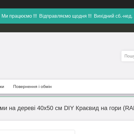
Ми працюємо !!! Відправляємо щодня !!! Вихідний сб.-нед.
уки
Повернення і обмін
ми на дереві 40х50 см DIY Краєвид на гори (R