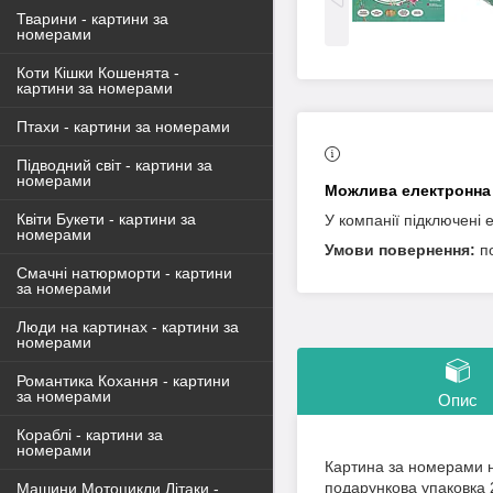
Тварини - картини за
номерами
Коти Кішки Кошенята -
картини за номерами
Птахи - картини за номерами
Підводний світ - картини за
номерами
Квіти Букети - картини за
У компанії підключені 
номерами
п
Смачні натюрморти - картини
за номерами
Люди на картинах - картини за
номерами
Романтика Кохання - картини
за номерами
Опис
Кораблі - картини за
номерами
Картина за номерами н
подарункова упаковка 
Машини Мотоцикли Літаки -