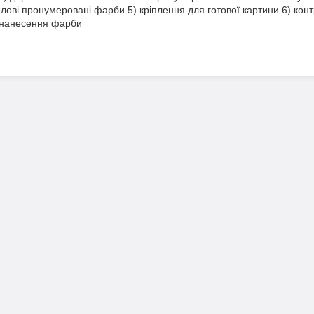
илові пронумеровані фарби 5) кріплення для готової картини 6) конт
 нанесення фарби