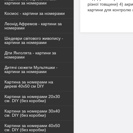
картини за номерами
різної товщини) 4) акр
картини для контролю
Космос - картини за номерами
Леонід Афремов - картини за
номерами
Шедеври світового живопису -
картини за номерами
Діти Янголята - картини за
номерами
Дитячі сюжети Мультяшки -
картини за номерами
Картина за номерами на
дереві 40х50 см DIY
Картини за номерами 20х30
см. DIY (без коробки)
Картини за номерами 30х40
см. DIY (без коробки)
Картини за номерами 40х50
см. DIY (без коробки)