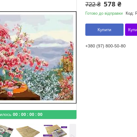
578 ₴
722 ₴
Готово до відправки
Код:
Купити
Купи
+380 (97) 800-50-80
илось
0
0
0
0
0
0
0
0