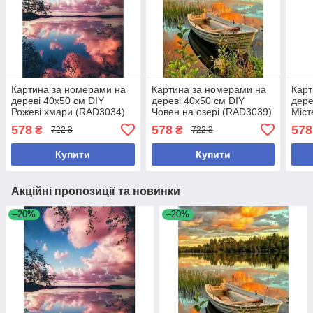
Картина за номерами на
Картина за номерами на
Карт
дереві 40х50 см DIY
дереві 40х50 см DIY
дере
Рожеві хмари (RAD3034)
Човен на озері (RAD3039)
Міст
(RA
578
578
578
₴
₴
722 ₴
722 ₴
Купити
Купити
Акційні пропозиції та новинки
–20%
–20%