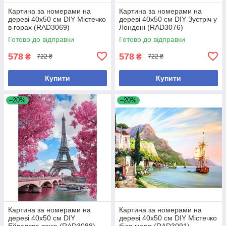
Картина за номерами на
Картина за номерами на
дереві 40х50 см DIY Містечко
дереві 40х50 см DIY Зустріч у
в горах (RAD3069)
Лондоні (RAD3076)
Готово до відправки
Готово до відправки
578
578
₴
₴
722 ₴
722 ₴
Купити
Купити
–20%
–20%
Картина за номерами на
Картина за номерами на
дереві 40х50 см DIY
дереві 40х50 см DIY Містечко
Ейвелєва вежа (RAD3088)
біля моря (RAD3091)