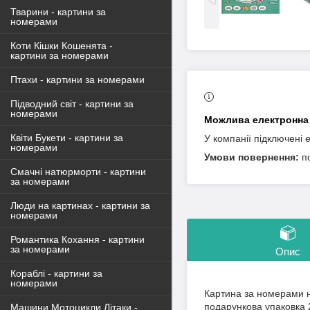
Тварини - картини за
номерами
Коти Кішки Кошенята -
картини за номерами
Птахи - картини за номерами
Підводний світ - картини за
номерами
Квіти Букети - картини за
У компанії підключені 
номерами
п
Смачні натюрморти - картини
за номерами
Люди на картинах - картини за
номерами
Романтика Кохання - картини
за номерами
Опис
Кораблі - картини за
номерами
Картина за номерами н
подарункова упаковка 
Машини Мотоцикли Літаки -