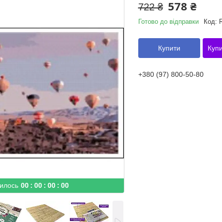
578 ₴
722 ₴
Готово до відправки
Код:
Купити
Купи
+380 (97) 800-50-80
илось
0
0
0
0
0
0
0
0