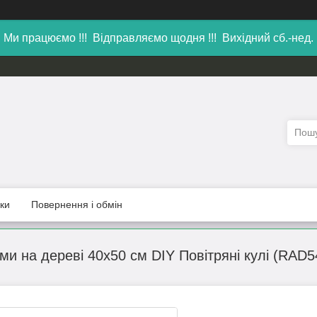
Ми працюємо !!! Відправляємо щодня !!! Вихідний сб.-нед.
уки
Повернення і обмін
ми на дереві 40х50 см DIY Повітряні кулі (RAD5