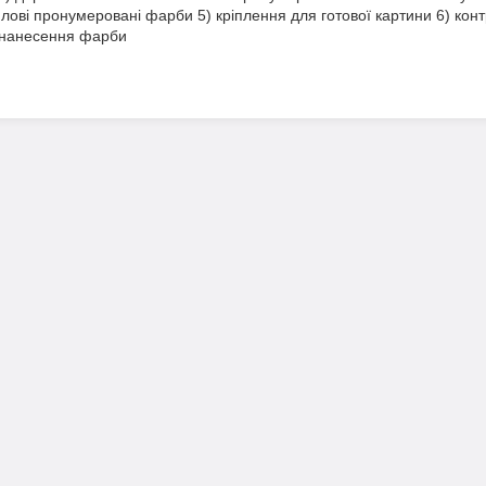
илові пронумеровані фарби 5) кріплення для готової картини 6) конт
 нанесення фарби