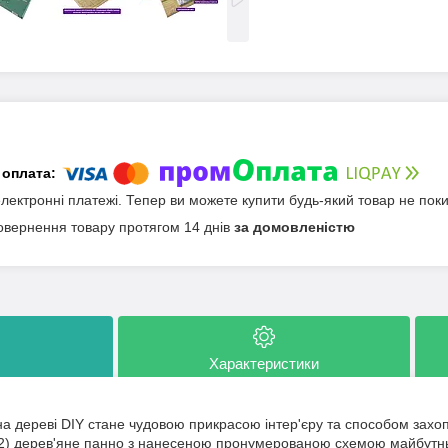
електронні платежі. Тепер ви можете купити будь-який товар не пок
овернення товару протягом 14 днів
за домовленістю
Характеристики
а дереві DIY стане чудовою прикрасою інтер'єру та способом захопл
2) дерев'яне панно з нанесеною пронумерованою схемою майбутньої