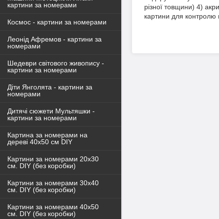
картини за номерами
різної товщини) 4) акр
картини для контролю
Космос - картини за номерами
Леонід Афремов - картини за
номерами
Шедеври світового живопису -
картини за номерами
Діти Янголята - картини за
номерами
Дитячі сюжети Мультяшки -
картини за номерами
Картина за номерами на
дереві 40х50 см DIY
Картини за номерами 20х30
см. DIY (без коробки)
Картини за номерами 30х40
см. DIY (без коробки)
Картини за номерами 40х50
см. DIY (без коробки)