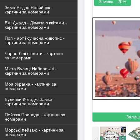
–20%
Зима Різдво Новий рік -
картини за номерами
Емі Джадд - Дівчата з квітами -
картини за номерами
Поп - арт і сучасна живопис -
картини за номерами
Чорно-білі сюжети - картини
за номерами
Міста Вулиці Набережні -
картини за номерами
Моя Україна - картини за
номерами
Будинки Котеджі Замки -
картини за номерами
Пейзаж Природа - картини за
Залиш
номерами
Морські пейзажі - картини за
номерами