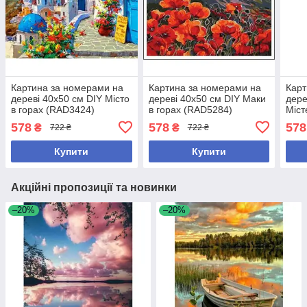
Картина за номерами на
Картина за номерами на
Карт
дереві 40х50 см DIY Місто
дереві 40х50 см DIY Маки
дере
в горах (RAD3424)
в горах (RAD5284)
Міст
(RA
578
578
578
₴
₴
722 ₴
722 ₴
Купити
Купити
Акційні пропозиції та новинки
–20%
–20%