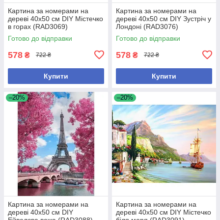
Картина за номерами на
Картина за номерами на
дереві 40х50 см DIY Містечко
дереві 40х50 см DIY Зустріч у
в горах (RAD3069)
Лондоні (RAD3076)
Готово до відправки
Готово до відправки
578
578
₴
₴
722 ₴
722 ₴
Купити
Купити
–20%
–20%
Картина за номерами на
Картина за номерами на
дереві 40х50 см DIY
дереві 40х50 см DIY Містечко
Ейвелєва вежа (RAD3088)
біля моря (RAD3091)