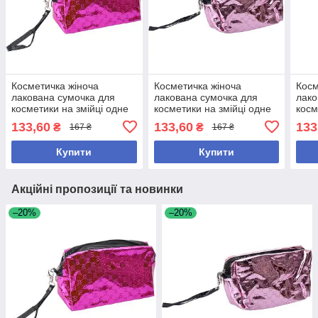
Косметичка жіноча
Косметичка жіноча
Косм
лакована сумочка для
лакована сумочка для
лако
косметики на змійці одне
косметики на змійці одне
косм
відділення 19*10*7см
відділення 19*10*7см
відд
133,60
133,60
133
₴
₴
167 ₴
167 ₴
Малинова
Фіолетова
Син
Купити
Купити
Акційні пропозиції та новинки
–20%
–20%