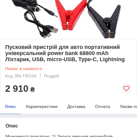
Пусковий пристрій для авто портативний
універсальний power bank 68800 mAh
Ліхтарик, USB, micro-USB, Type-C, Lightning
Немає в наявності
Код: BN-TM15A
Роздріб
2 910
₴
Опис
Характеристики
Доставка
Оплата
Умови п
Опис
Можливості пристрою: 1) Запуск двигунів автомобілів,