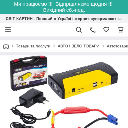
Ми працюємо !!! Відправляємо щодня !!!
Вихідний сб.-нед.
СВІТ КАРТИН - Перший в Україні інтернет-супермаркет карт
Товари та послуги
АВТО І ВЕЛО ТОВАРИ
Автотовари