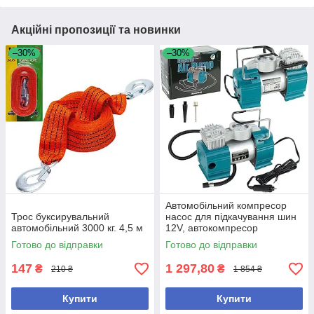
Акційні пропозиції та новинки
–30%
–30%
Автомобільний компресор
Трос буксирувальний
насос для підкачування шин
автомобільний 3000 кг. 4,5 м
12V, автокомпресор
обладнаний шлангом 70 см і
Готово до відправки
Готово до відправки
мережевим кабелем 3 м
147
1 297,80
₴
₴
210 ₴
1 854 ₴
Купити
Купити