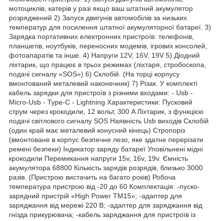
мотоциклів, катерів у разі якщо ваш штатний акумулятор
розряджений 2) Запуск двигунів автомобілів за низьких
температур для посилення штатної акумуляторної батареї. 3)
Зарядка портативних електронних пристроїв: телефонів,
планшетів, ноутбуків, переносних модемів, ігрових консолей,
фотоапаратів та інше. 4) Напруги 12V, 16V, 19V 5) Діодний
ліхтарик, що працює в трьох режимах (ліхтаря, стробоскопа,
подачі сигналу «SOS») 6) Склобій. (На торці корпусу
вмонтований металевий наконечник) 7) Різак. У комплекті
кабель зарядки для пристроїв з різними входами: - Usb -
Micro-Usb - Type-C - Lightning Характеристики: Пусковий
струм через крокодили, 12 вольт, 300 A Ліхтарик, з функцією
подачі світлового сигналу SOS Наявність Usb виходів Склобій
(один край має металевий конусний кінець) Стропоріз
(вмонтоване в корпус безпечне лезо, яке здатне перерізати
ремені безпеки) Індикатор заряду батареї Уповільнені мідні
крокодили Перемикання напруги 15v, 16v, 19v. Ємність
акумулятора 68800 Кількість зарядів розрядів, близько 3000
разів. (Пристрою вистачить на багато років) Робоча
температура пристрою від -20 до 60 Комплектація: -пуско-
зарядний пристрій «High Power TM15»; -адаптер для
заряджання від мережі 220 В; -адаптер для заряджання від
гнізда прикурювача; -кабель заряджання для пристроїв із