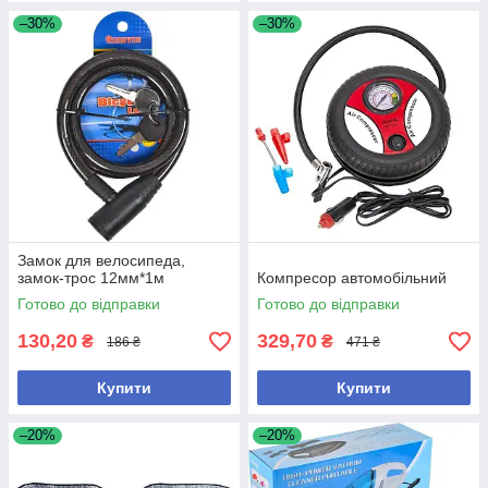
–30%
–30%
Замок для велосипеда,
замок-трос 12мм*1м
Компресор автомобільний
Готово до відправки
Готово до відправки
130,20
329,70
₴
₴
186 ₴
471 ₴
Купити
Купити
–20%
–20%