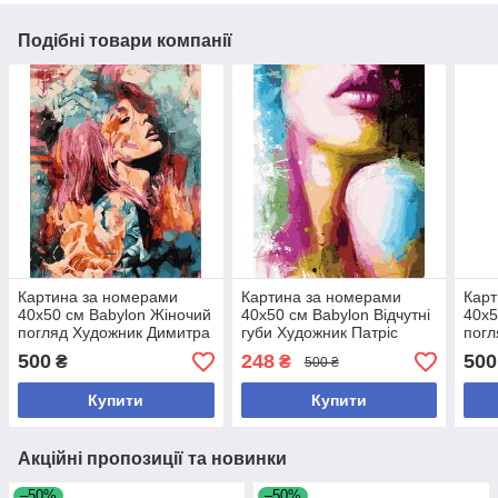
Подібні товари компанії
Картина за номерами
Картина за номерами
Карт
40х50 см Babylon Жіночий
40х50 см Babylon Відчутні
40х5
погляд Художник Димитра
губи Художник Патріс
погл
Мілан (VP 983)
Мурчиано (RVP 748)
Міла
500
248
500
₴
₴
500 ₴
Купити
Купити
Акційні пропозиції та новинки
–50%
–50%