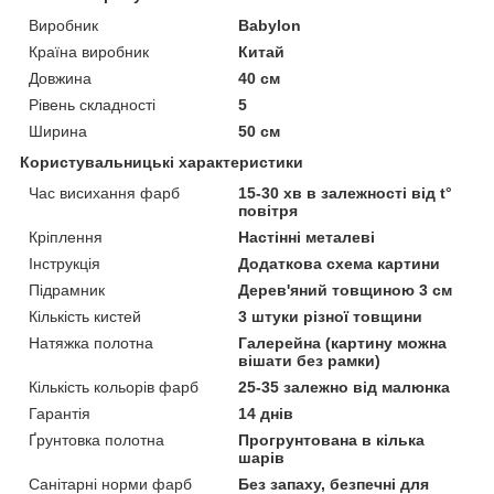
Виробник
Babylon
Країна виробник
Китай
Довжина
40 см
Рівень складності
5
Ширина
50 см
Користувальницькі характеристики
Час висихання фарб
15-30 хв в залежності від t°
повітря
Кріплення
Настінні металеві
Інструкція
Додаткова схема картини
Підрамник
Дерев'яний товщиною 3 см
Кількість кистей
3 штуки різної товщини
Натяжка полотна
Галерейна (картину можна
вішати без рамки)
Кількість кольорів фарб
25-35 залежно від малюнка
Гарантія
14 днів
Ґрунтовка полотна
Прогрунтована в кілька
шарів
Санітарні норми фарб
Без запаху, безпечні для