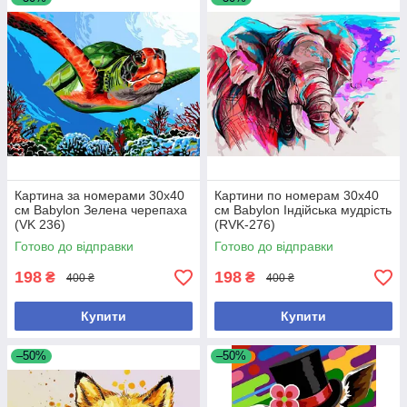
Картина за номерами 30х40
Картини по номерам 30х40
см Babylon Зелена черепаха
см Babylon Індійська мудрість
(VK 236)
(RVK-276)
Готово до відправки
Готово до відправки
198
198
₴
₴
400 ₴
400 ₴
Купити
Купити
–50%
–50%