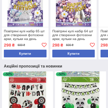
Повітряні кулі набір 65 шт
Повітряні кулі набір 64 шт
Пові
для створення фотозони
для створення фотозони
для 
арки, кульки на день
арки, кульки на день
арки
народження або будь-
народження або будь-
наро
298
298
298
₴
₴
600 ₴
600 ₴
якого іншого свята (№19)
якого іншого свята (№20)
яког
Купити
Купити
Акційні пропозиції та новинки
–50%
–50%