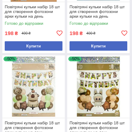
Повітряні кульки набір 18 шт
Повітряні кульки набір 18 шт
для створення фотозони
для створення фотозони
арки кульки на день
арки кульки на день
народження або будь-яке
народження або будь-яке
Готово до відправки
Готово до відправки
інше свято (№70)
інше свято (№71)
198
198
₴
₴
400 ₴
400 ₴
Купити
Купити
–50%
–50%
Повітряні кульки набір 18 шт
Повітряні кульки набір 18 шт
для створення фотозони
для створення фотозони