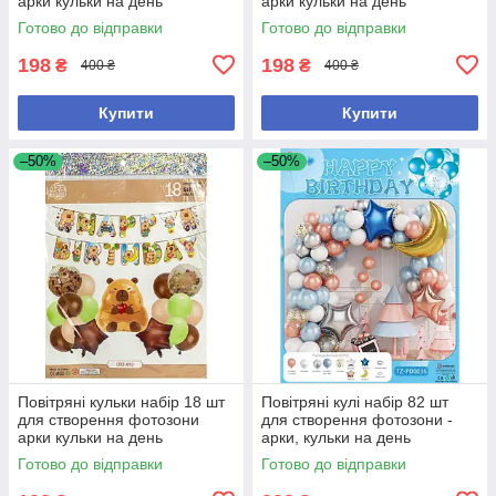
арки кульки на день
арки кульки на день
народження або будь-яке
народження або будь-яке
Готово до відправки
Готово до відправки
інше свято (№72)
інше свято (№74)
198
198
₴
₴
400 ₴
400 ₴
Купити
Купити
–50%
–50%
Повітряні кульки набір 18 шт
Повітряні кулі набір 82 шт
для створення фотозони
для створення фотозони -
арки кульки на день
арки, кульки на день
народження або будь-яке
народження або будь-якого
Готово до відправки
Готово до відправки
інше свято (№75)
іншого свята (№1)