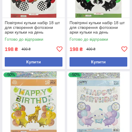
Повітряні кульки набір 18 шт
Повітряні кульки набір 18 шт
для створення фотозони
для створення фотозони
арки кульки на день
арки кульки на день
народження або будь-яке
народження або будь-яке
Готово до відправки
Готово до відправки
інше свято (№68)
інше свято (№69)
198
198
₴
₴
400 ₴
400 ₴
Купити
Купити
–50%
–50%