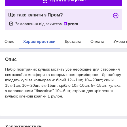
Що таке купити з Пром?
Замовлення під захистом
Опис
Характеристики
Доставка
Оплата
Умови 
Опис
Набір повітряних кульок містить усе необхідне для створення
святкової атмосфери та оформлення приміщення. До набору
входять кулі за кольорами: білий 12«-1шт, 10»-20шт; синій
18«-1шт, 10»-20шт, 5«-15шт; срібло 10»-10шт, 5«-15шт; кулька
з наповненням “блискітки” 10»-6шт; стрічка для кріплення
кульок; клейові крапки 1 рулон.
Характеристики