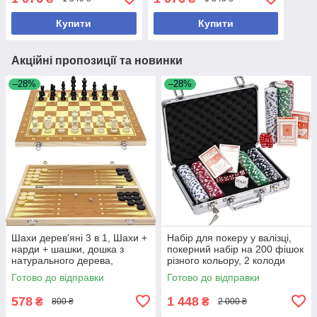
37см. Полотно до 48см.
Полотно до 48см.
Купити
Купити
Акційні пропозиції та новинки
–28%
–28%
Шахи дерев'яні 3 в 1, Шахи +
Набір для покеру у валізці,
нарди + шашки, дошка з
покерний набір на 200 фішок
натурального дерева,
різного кольору, 2 колоди
фігурки пластик 40см
карт, кубики.
Готово до відправки
Готово до відправки
578
1 448
₴
₴
800 ₴
2 000 ₴