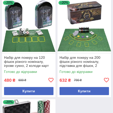
–20%
–20%
Набір для покеру на 120
Набір для покеру на 200
фішок різного номіналу,
фішок різного номіналу,
ігрове сукно, 2 колоди карт
підставка для фішок, 2
колоди карт, тканинне поле
Готово до відправки
Готово до відправки
480
632
₴
₴
600 ₴
790 ₴
Купити
Купити
–20%