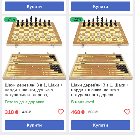
Купити
Купити
–24%
–22%
Шахи дерев'яні 3 в 1, Шахи +
Шахи дерев'яні 3 в 1, Шахи +
нарди + шашки, дошка з
нарди + шашки, дошка з
натурального дерева,
натурального дерева,
фігурки пластик 30см
фігурки пластик 35см
Готово до відправки
В наявності
318
468
₴
₴
420 ₴
600 ₴
Купити
Купити