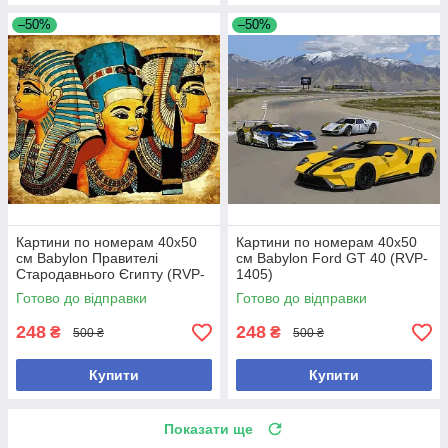
–50%
–50%
Картини по номерам 40х50
Картини по номерам 40х50
см Babylon Правителі
см Babylon Ford GT 40 (RVP-
Стародавнього Єгипту (RVP-
1405)
1401)
Готово до відправки
Готово до відправки
248
248
₴
₴
500 ₴
500 ₴
Купити
Купити
Показати ще