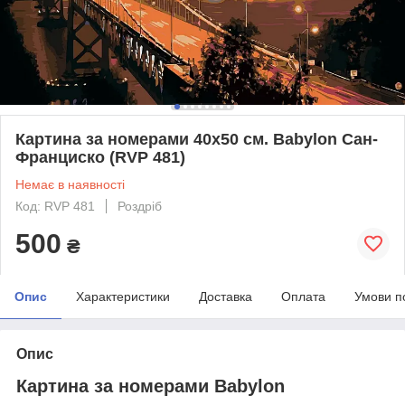
Картина за номерами 40х50 см. Babylon Сан-
Франциско (RVP 481)
Немає в наявності
Код: RVP 481
Роздріб
500
₴
Опис
Характеристики
Доставка
Оплата
Умови п
Опис
Картина за номерами Babylon