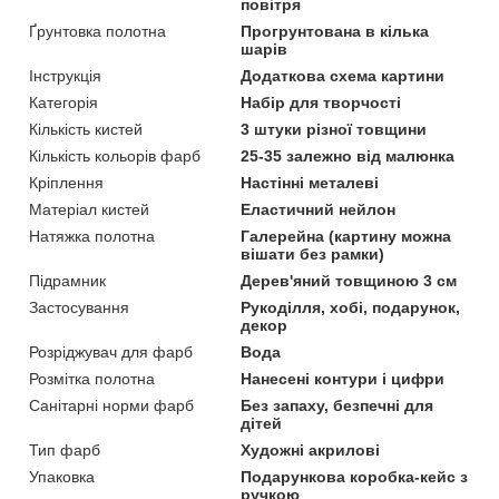
повітря
Ґрунтовка полотна
Прогрунтована в кілька
шарів
Інструкція
Додаткова схема картини
Категорія
Набір для творчості
Кількість кистей
3 штуки різної товщини
Кількість кольорів фарб
25-35 залежно від малюнка
Кріплення
Настінні металеві
Матеріал кистей
Еластичний нейлон
Натяжка полотна
Галерейна (картину можна
вішати без рамки)
Підрамник
Дерев'яний товщиною 3 см
Застосування
Рукоділля, хобі, подарунок,
декор
Розріджувач для фарб
Вода
Розмітка полотна
Нанесені контури і цифри
Санітарні норми фарб
Без запаху, безпечні для
дітей
Тип фарб
Художні акрилові
Упаковка
Подарункова коробка-кейс з
ручкою