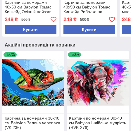
Картини за номерами
Картини за номерами
Карт
40х50 см Babylon Томас
40х50 см Babylon Томас
40х5
Кинкейд Осінній пейзаж
Кинкейд Рибалка на
мною
(RVP 1352)
заході (RVP 1351)
Фот
248
248
248
₴
₴
500 ₴
500 ₴
Осма
Купити
Купити
Акційні пропозиції та новинки
–50%
–50%
Картина за номерами 30х40
Картини по номерам 30х40
см Babylon Зелена черепаха
см Babylon Індійська мудрість
(VK 236)
(RVK-276)