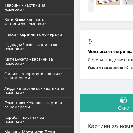
Тварини - картини за
номерами
Коти Кішки Кошенята -
картини за номерами
Птахи - картини за номерами
Підводний світ - картини за
номерами
Квіти Букети - картини за
У компанії підключені 
номерами
п
Смачні натюрморти - картини
за номерами
Люди на картинах - картини за
номерами
Романтика Кохання - картини
за номерами
Опис
Кораблі - картини за
номерами
Картина за ном
Машини Мотоцикли Літаки -