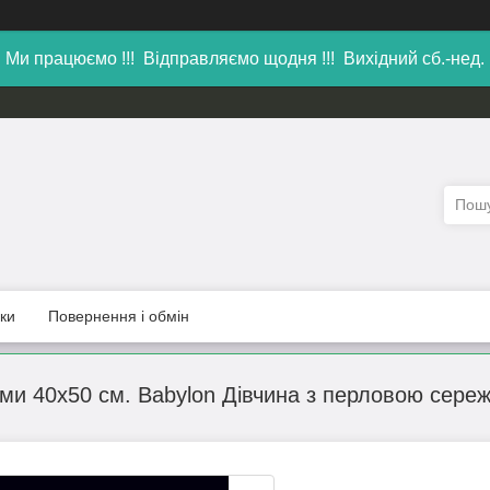
Ми працюємо !!! Відправляємо щодня !!! Вихідний сб.-нед.
уки
Повернення і обмін
ми 40х50 см. Babylon Дівчина з перловою сереж