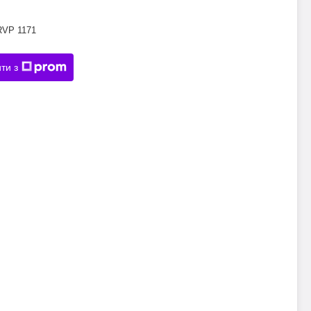
RVP 1171
ти з