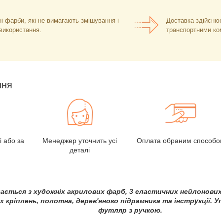
і фарби, які не вимагають змішування і
Доставка здійснює
 використання.
транспортними ко
ння
і або за
Менеджер уточнить усі
Оплата обраним способо
деталі
ається з художніх акрилових фарб, 3 еластичних нейлонових
 кріплень, полотна, дерев'яного підрамника та інструкції. У
футляр з ручкою.