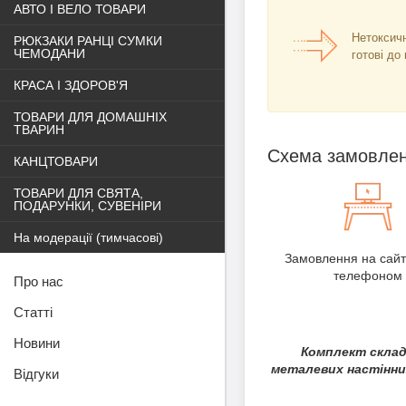
АВТО І ВЕЛО ТОВАРИ
Нетоксичн
РЮКЗАКИ РАНЦІ СУМКИ
ЧЕМОДАНИ
готові до
КРАСА І ЗДОРОВ'Я
ТОВАРИ ДЛЯ ДОМАШНІХ
ТВАРИН
Схема замовле
КАНЦТОВАРИ
ТОВАРИ ДЛЯ СВЯТА,
ПОДАРУНКИ, СУВЕНІРИ
На модерації (тимчасові)
Замовлення на сайт
телефоном
Про нас
Статті
Новини
Комплект склад
металевих настінних
Відгуки