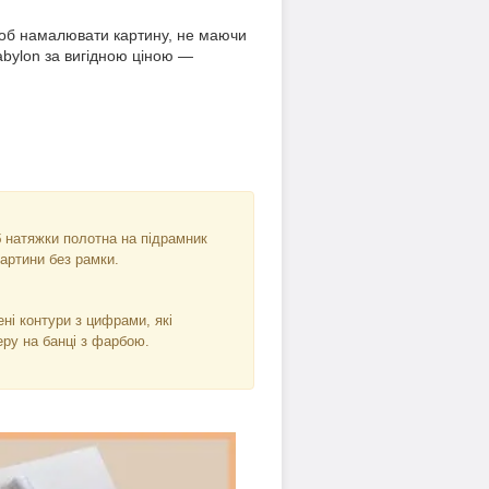
щоб намалювати картину, не маючи
abylon за вигідною ціною —
б натяжки полотна на підрамник
артини без рамки.
ні контури з цифрами, які
ру на банці з фарбою.