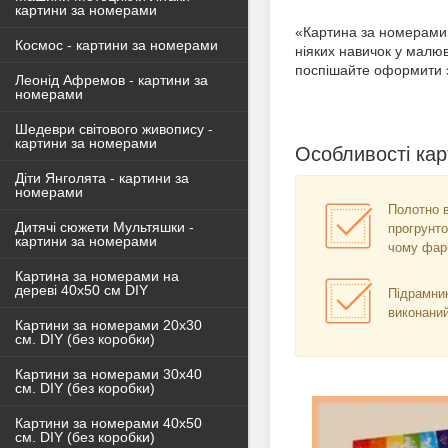
картини за номерами
«Картина за номерами»
Космос - картини за номерами
ніяких навичок у малю
поспішайте оформити 
Леонід Афремов - картини за
номерами
Шедеври світового живопису -
картини за номерами
Особливості кар
Діти Янголята - картини за
номерами
Полотно в
Дитячі сюжети Мультяшки -
прогрунто
картини за номерами
чому фарб
Картина за номерами на
дереві 40х50 см DIY
Підрамник 
виконаний
Картини за номерами 20х30
см. DIY (без коробки)
Картини за номерами 30х40
см. DIY (без коробки)
Картини за номерами 40х50
см. DIY (без коробки)