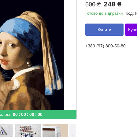
248 ₴
500 ₴
Готово до відправки
Код:
Купити
Купи
+380 (97) 800-50-80
илось
0
0
0
0
0
0
0
0