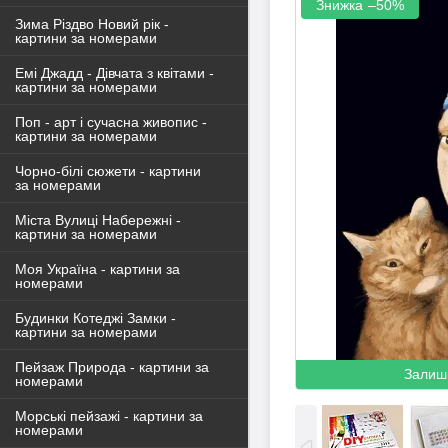
–50%
Зима Різдво Новий рік -
картини за номерами
Емі Джадд - Дівчата з квітами -
картини за номерами
Поп - арт і сучасна живопис -
картини за номерами
Чорно-білі сюжети - картини
за номерами
Міста Вулиці Набережні -
картини за номерами
Моя Україна - картини за
номерами
Будинки Котеджі Замки -
картини за номерами
Пейзаж Природа - картини за
Залиш
номерами
Морські пейзажі - картини за
номерами