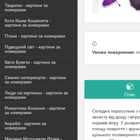
Тварини - картини за
номерами
Коти Кішки Кошенята -
картини за номерами
Птахи - картини за номерами
Підводний світ - картини за
номерами
п
Квіти Букети - картини за
номерами
Смачні натюрморти - картини
за номерами
Люди на картинах - картини за
Опис
номерами
Романтика Кохання - картини
Складна парасолька з 
за номерами
захисту від дощу і віт
поривів вітру. У розкр
Кораблі - картини за
номерами
площу покриття і зручн
щільного полімерного ма
Машини Мотоцикли Літаки -