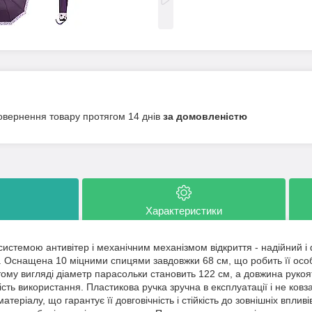
овернення товару протягом 14 днів
за домовленістю
Характеристики
системою антивітер і механічним механізмом відкриття - надійний і
ру. Оснащена 10 міцними спицями завдовжки 68 см, що робить її осо
итому вигляді діаметр парасольки становить 122 см, а довжина рукоя
ість використання. Пластикова ручка зручна в експлуатації і не ковза
теріалу, що гарантує її довговічність і стійкість до зовнішніх впли