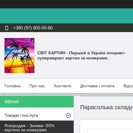
+380 (97) 800-50-80
СВІТ КАРТИН - Перший в Україні інтернет-
супермаркет картин за номерами.
Головна
Про нас
Контакти
Доставка і оплата
Відг
Парасолька складна
Товари і послуги
Розпродаж - Знижки -50%
картини за номерами