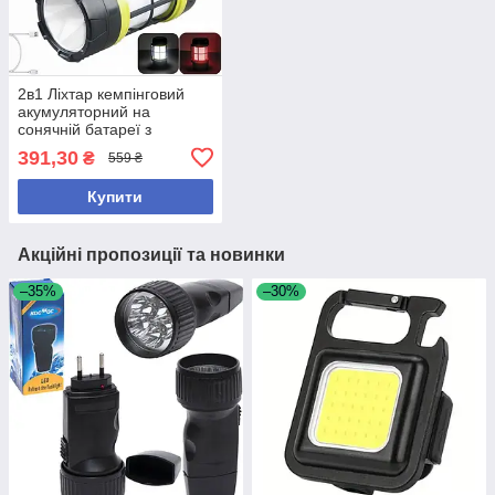
2в1 Ліхтар кемпінговий
акумуляторний на
сонячній батареї з
функцією Power Bank і
391,30
₴
559 ₴
лампа для кемпінгу
Купити
Акційні пропозиції та новинки
–35%
–30%