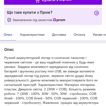
Що таке купити з Пром?
Замовлення під захистом
Опис
Характеристики
Доставка
Оплата
Умови п
Опис
Ручний акумуляторний ліхтар із сонячною панеллю і
червоним світлом - це ваш надійний помічник у будь-яких
умовах. Завдяки можливості заряджання від сонячних
батарей і зручному роз'єму mini USB, ви завжди матимете
заряджений ліхтар під рукою, червоне світло додає йому
універсальності, даючи можливість використовувати його як
сигнальний пристрій. Характеристики: Матеріал ліхтарика:
пластик; Джерело світла: 2 (30W + COB); Кількість режимів
роботи: 7 (30W - 100%, 30W - 50%, 30W - стробоскоп, COB
білий - 100%, COB білий - 50%, COB червоний - 100%, COB
червоний - стробоскоп); Живлення: працює від акумулятора