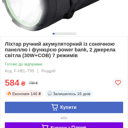
Ліхтар ручний акумуляторний із сонячною
панеллю і функцією power bank, 2 джерела
світла (30W+COB) 7 режимів
Готово до відправки
Код: F-HEL-T95
Роздріб
584
₴
730 ₴
Економія
146 ₴
Залишилось
16 днів
Купити
або
Купити з