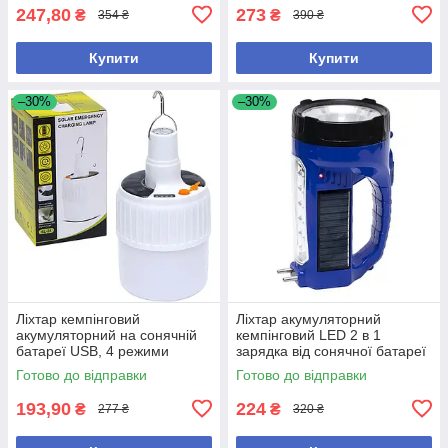
247,80
273
₴
₴
354 ₴
390 ₴
Купити
Купити
–30%
–30%
Ліхтар кемпінговий
Ліхтар акумуляторний
акумуляторний на сонячній
кемпінговий LED 2 в 1
батареї USB, 4 режими
зарядка від сонячної батареї
світіння
та мережі синій
Готово до відправки
Готово до відправки
193,90
224
₴
₴
277 ₴
320 ₴