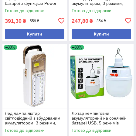
батареї з функцією Power
акумулятором, 3 режими,
Bank і лампа для кемпінгу
працює від акумулятора і
Готово до відправки
Готово до відправки
батарейок, чорний
391,30
247,80
₴
₴
559 ₴
354 ₴
Купити
Купити
–30%
–30%
Лед лампа ліхтар
Ліхтар кемпінговий
світлодіодний з вбудованим
акумуляторний на сонячній
акумулятором, 3 режими,
батареї USB, 5 режимів
працює від акумулятора і
світіння
Готово до відправки
Готово до відправки
батарейок, білий