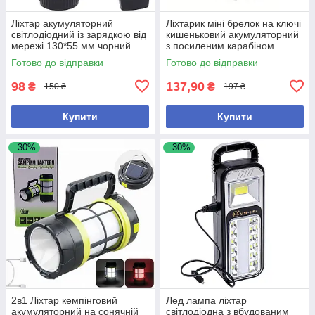
Ліхтар акумуляторний
Ліхтарик міні брелок на ключі
світлодіодний із зарядкою від
кишеньковий акумуляторний
мережі 130*55 мм чорний
з посиленим карабіном
Готово до відправки
Готово до відправки
98
137,90
₴
₴
150 ₴
197 ₴
Купити
Купити
–30%
–30%
2в1 Ліхтар кемпінговий
Лед лампа ліхтар
акумуляторний на сонячній
світлодіодна з вбудованим