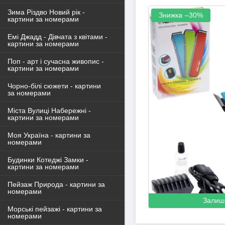
Зима Різдво Новий рік -
–30%
картини за номерами
Емі Джадд - Дівчата з квітами -
картини за номерами
Поп - арт і сучасна живопис -
картини за номерами
Чорно-білі сюжети - картини
за номерами
Міста Вулиці Набережні -
картини за номерами
Моя Україна - картини за
номерами
Будинки Котеджі Замки -
картини за номерами
Пейзаж Природа - картини за
номерами
Залиш
Морські пейзажі - картини за
номерами