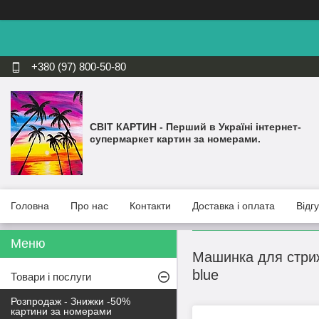
+380 (97) 800-50-80
СВІТ КАРТИН - Перший в Україні інтернет-
супермаркет картин за номерами.
Головна
Про нас
Контакти
Доставка і оплата
Відг
Машинка для стриж
blue
Товари і послуги
Розпродаж - Знижки -50%
картини за номерами