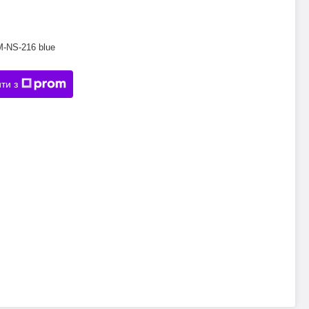
М-NS-216 blue
ти з