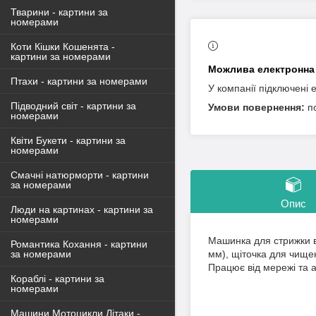
Тварини - картини за
номерами
Коти Кішки Кошенята -
картини за номерами
Птахи - картини за номерами
У компанії підключені 
Підводний світ - картини за
п
номерами
Квіти Букети - картини за
номерами
Смачні натюрморти - картини
за номерами
Опис
Люди на картинах - картини за
номерами
Машинка для стрижки во
Романтика Кохання - картини
мм), щіточка для чище
за номерами
Працює від мережі та 
Кораблі - картини за
номерами
Машини Мотоцикли Літаки -