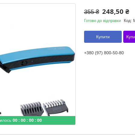
248,50 ₴
355 ₴
Готово до відправки
Код:
Купити
Купи
+380 (97) 800-50-80
илось
0
0
0
0
0
0
0
0