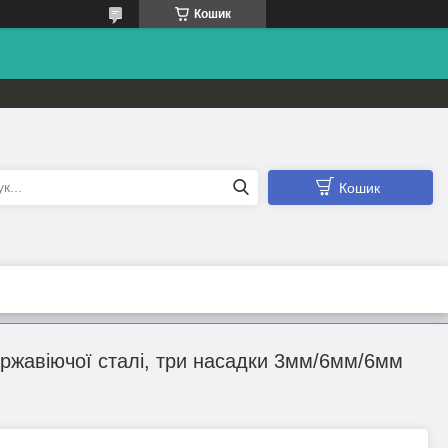
Кошик
Кошик
ржавіючої сталі, три насадки 3мм/6мм/6мм