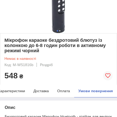
Мікрофон караоке бездротовий блютуз із
колонкою до 6-8 годин роботи в активному
режимі чорний
Немає в наявності
Код: M-WS1816b
Роздріб
548
₴
арактеристики
Доставка
Оплата
Умови повернення
Опис
Бездротовий караоке Мікрофон bluetooth - підійде для вечірок