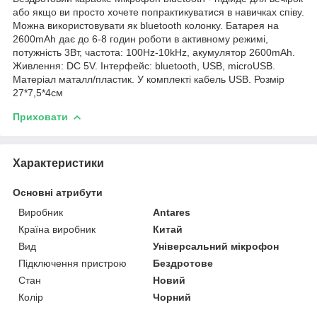
або якщо ви просто хочете попрактикуватися в навичках співу.
Можна використовувати як bluetooth колонку. Батарея на
2600mAh дає до 6-8 годин роботи в активному режимі,
потужність 3Вт, частота: 100Hz-10kHz, акумулятор 2600mAh.
Живлення: DC 5V. Інтерфейс: bluetooth, USB, microUSB.
Матеріал маталл/пластик. У комплекті кабель USB. Розмір
27*7,5*4см
Приховати
Характеристики
Основні атрибути
Виробник
Antares
Країна виробник
Китай
Вид
Універсальний мікрофон
Підключення пристрою
Бездротове
Стан
Новий
Колір
Чорний