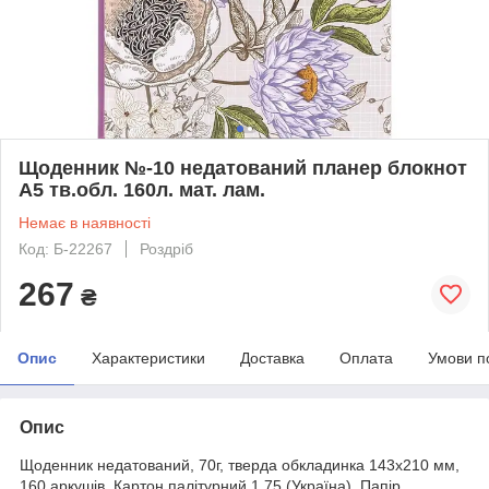
Щоденник №-10 недатований планер блокнот
А5 тв.обл. 160л. мат. лам.
Немає в наявності
Код: Б-22267
Роздріб
267
₴
Опис
Характеристики
Доставка
Оплата
Умови п
Опис
Щоденник недатований, 70г, тверда обкладинка 143х210 мм,
160 аркушів. Картон палітурний 1,75 (Україна), Папір