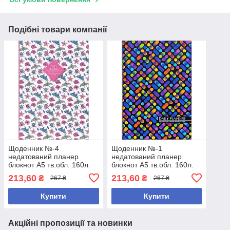
Подібні товари компанії
Щоденник №-4
Щоденник №-1
недатований планер
недатований планер
блокнот А5 тв.обл. 160л.
блокнот А5 тв.обл. 160л.
мат. лам.
мат. лам.
213,60
213,60
₴
₴
267 ₴
267 ₴
Купити
Купити
Акційні пропозиції та новинки