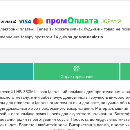
електронні платежі. Тепер ви можете купити будь-який товар не пок
овернення товару протягом 14 днів
за домовленістю
Характеристики
алевий LHB-350ML - ваш ідеальний помічник для приготування кави
кісного металу, який забезпечує довговічність і зручність використ
м для створення ідеальної молочної піни для лате, капучино або м
ля домашнього або професійного використання. Матеріал: міцний ме
зайн: ергономічна ручка і носик для акуратного наливання. Багатоф
ювання рідин і приготування соусів. Простота догляду: легко миєт
дить для: Бариста і любителів кави. Використання вдома, в кафе ч