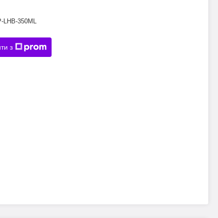
P-LHB-350ML
ти з