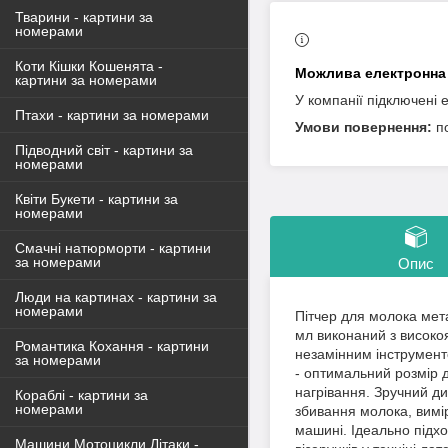
Тварини - картини за
номерами
Коти Кішки Кошенята -
картини за номерами
У компанії підключені 
Птахи - картини за номерами
п
Підводний світ - картини за
номерами
Квіти Букети - картини за
номерами
Смачні натюрморти - картини
за номерами
Опис
Люди на картинах - картини за
номерами
Пітчер для молока мет
мл виконаний з високоя
Романтика Кохання - картини
незамінним інструменто
за номерами
- оптимальний розмір д
нагрівання. Зручний ди
Кораблі - картини за
номерами
збивання молока, вимір
машині. Ідеально підхо
Машини Мотоцикли Літаки -