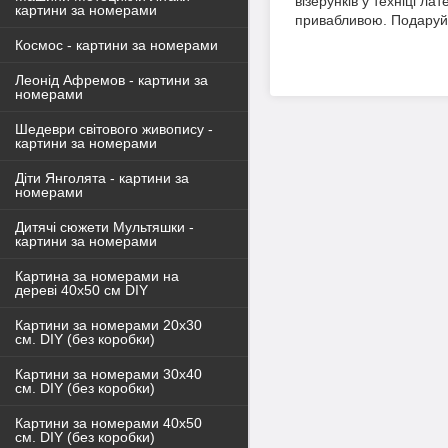
візерунків у техніці л
картини за номерами
привабливою. Подаруйт
Космос - картини за номерами
Леонід Афремов - картини за
номерами
Шедеври світового живопису -
картини за номерами
Діти Янголята - картини за
номерами
Дитячі сюжети Мультяшки -
картини за номерами
Картина за номерами на
дереві 40х50 см DIY
Картини за номерами 20х30
см. DIY (без коробки)
Картини за номерами 30х40
см. DIY (без коробки)
Картини за номерами 40х50
см. DIY (без коробки)