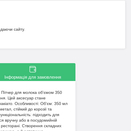
идаючи сайту.
Інформація для замовлення
 Пітчер для молока об'ємом 350
ання. Цей аксесуар стане
акіато. Особливості: Об'єм: 350 мл
тал, стійкий до корозії та
ункціональність: підходить для
ься вручну або в посудомийній
и ресторані. Створення складних