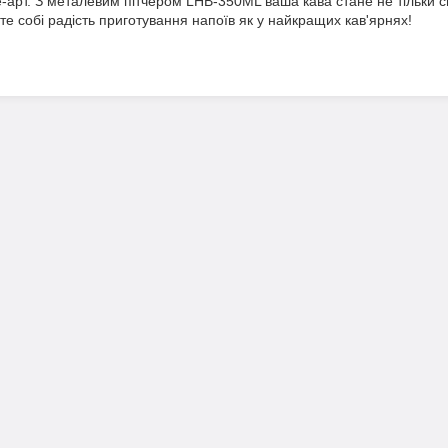
ате-арт. З металевим пітчером LHB-350ML ваша кава стане не тільки 
е собі радість приготування напоїв як у найкращих кав'ярнях!