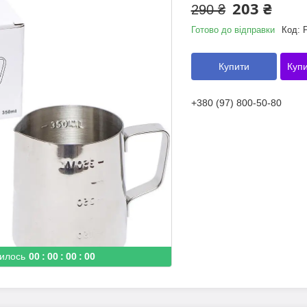
203 ₴
290 ₴
Готово до відправки
Код:
Купити
Купи
+380 (97) 800-50-80
илось
0
0
0
0
0
0
0
0