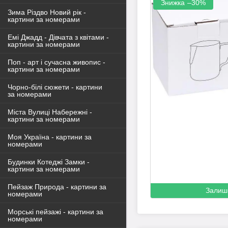
–30%
Зима Різдво Новий рік -
картини за номерами
Емі Джадд - Дівчата з квітами -
картини за номерами
Поп - арт і сучасна живопис -
картини за номерами
Чорно-білі сюжети - картини
за номерами
Міста Вулиці Набережні -
картини за номерами
Моя Україна - картини за
номерами
Будинки Котеджі Замки -
картини за номерами
Пейзаж Природа - картини за
Залиш
номерами
Морські пейзажі - картини за
номерами