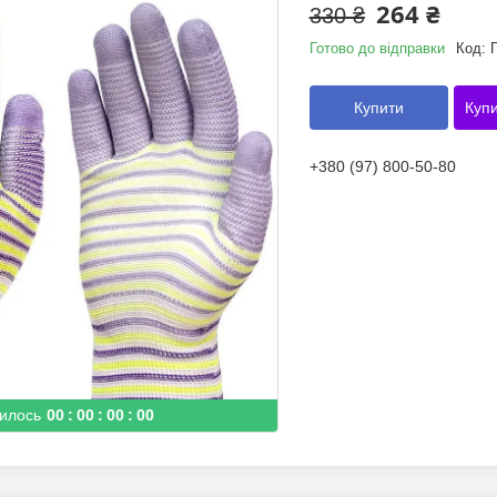
264 ₴
330 ₴
Готово до відправки
Код:
Купити
Купи
+380 (97) 800-50-80
илось
0
0
0
0
0
0
0
0