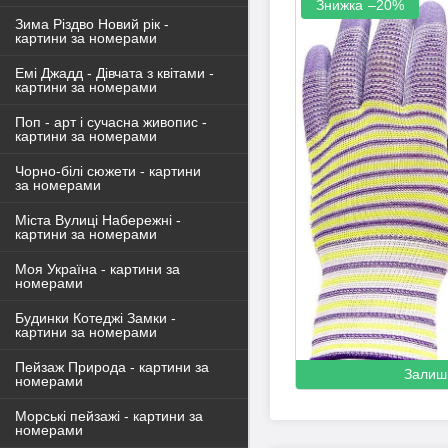
–20%
Зима Різдво Новий рік -
картини за номерами
Емі Джадд - Дівчата з квітами -
картини за номерами
Поп - арт і сучасна живопис -
картини за номерами
Чорно-білі сюжети - картини
за номерами
Міста Вулиці Набережні -
картини за номерами
Моя Україна - картини за
номерами
Будинки Котеджі Замки -
картини за номерами
Пейзаж Природа - картини за
Залиш
номерами
Морські пейзажі - картини за
номерами