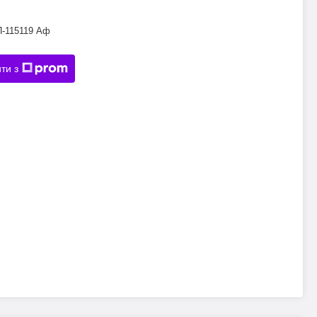
П-115119 Аф
ти з