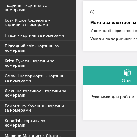
Тварини - картини за
номерами
Коти Кішки Кошенята -
картини за номерами
У компанії підключені 
Птахи - картини за номерами
п
Підводний світ - картини за
номерами
Квіти Букети - картини за
номерами
Смачні натюрморти - картини
за номерами
Опис
Люди на картинах - картини за
номерами
Рукавички для роботи, 
Романтика Кохання - картини
за номерами
Кораблі - картини за
номерами
Машини Мотоцикли Літаки -