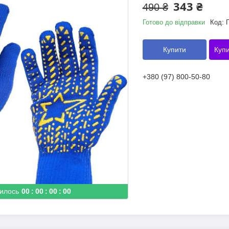
343 ₴
490 ₴
Готово до відправки
Код:
Купити
Купи
+380 (97) 800-50-80
илось
0
0
0
0
0
0
0
0