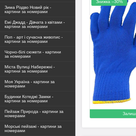
–30%
Зима Різдво Новий рік -
картини за номерами
Емі Джадд - Дівчата з квітами -
картини за номерами
Поп - арт і сучасна живопис -
картини за номерами
Чорно-білі сюжети - картини
за номерами
Міста Вулиці Набережні -
картини за номерами
Моя Україна - картини за
номерами
Будинки Котеджі Замки -
картини за номерами
Пейзаж Природа - картини за
Залиш
номерами
Морські пейзажі - картини за
номерами