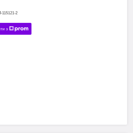
П-115121-2
ти з