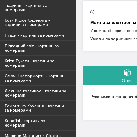
Тварини - картини за
номерами
Коти Кішки Кошенята -
картини за номерами
У компанії підключені 
Птахи - картини за номерами
п
Підводний світ - картини за
номерами
Квіти Букети - картини за
номерами
Смачні натюрморти - картини
за номерами
Опис
Люди на картинах - картини за
номерами
Рукавички господарські
Романтика Кохання - картини
за номерами
Кораблі - картини за
номерами
Машини Мотоцикли Літаки -