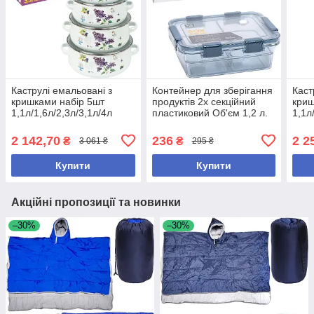
Каструлі емальовані з
Контейнер для зберігання
Каст
кришками набір 5шт
продуктів 2х секційний
криш
1,1л/1,6л/2,3л/3,1л/4л
пластиковий Об'єм 1,2 л.
1,1л
«FDG-1-0246»
Розмір 20*15*7см
«FD
2 142,70
236
2 2
₴
₴
3 061 ₴
295 ₴
Купити
Купити
Акційні пропозиції та новинки
–30%
–30%