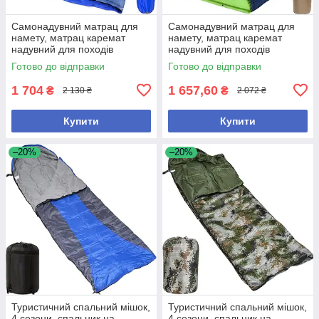
Самонадувний матрац для
Самонадувний матрац для
намету, матрац каремат
намету, матрац каремат
надувний для походів
надувний для походів
туристичний Розмір
туристичний Розмір
Готово до відправки
Готово до відправки
185*67*5см
188*66*5см
1 704
1 657,60
₴
₴
2 130 ₴
2 072 ₴
Купити
Купити
–20%
–20%
Туристичний спальний мішок,
Туристичний спальний мішок,
4 сезони, спальник на
4 сезони, спальник на