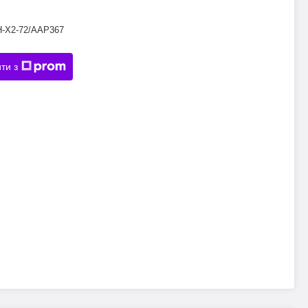
H-X2-72/AAP367
ти з