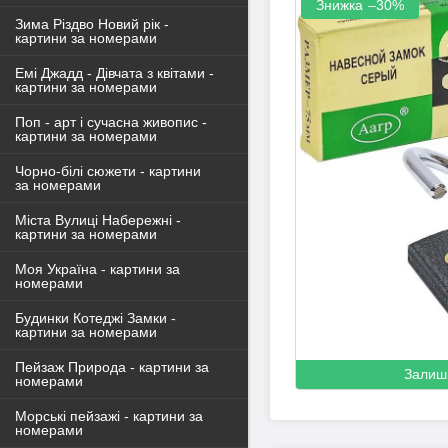
–30%
Зима Різдво Новий рік -
картини за номерами
Емі Джадд - Дівчата з квітами -
картини за номерами
Поп - арт і сучасна живопис -
картини за номерами
Чорно-білі сюжети - картини
за номерами
Міста Вулиці Набережні -
картини за номерами
Моя Україна - картини за
номерами
Будинки Котеджі Замки -
картини за номерами
Пейзаж Природа - картини за
Залиш
номерами
Морські пейзажі - картини за
номерами