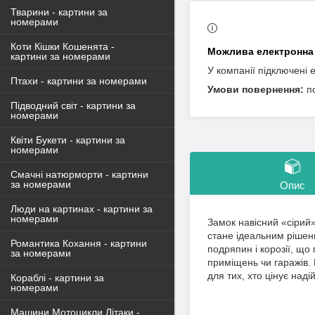
Тварини - картини за
номерами
Коти Кішки Кошенята -
картини за номерами
У компанії підключені 
Птахи - картини за номерами
п
Підводний світ - картини за
номерами
Квіти Букети - картини за
номерами
Смачні натюрморти - картини
за номерами
Опис
Люди на картинах - картини за
номерами
Замок навісний «сірий
стане ідеальним рішен
Романтика Кохання - картини
подряпин і корозії, що 
за номерами
приміщень чи гаражів. 
для тих, хто цінує надій
Кораблі - картини за
номерами
Машини Мотоцикли Літаки -