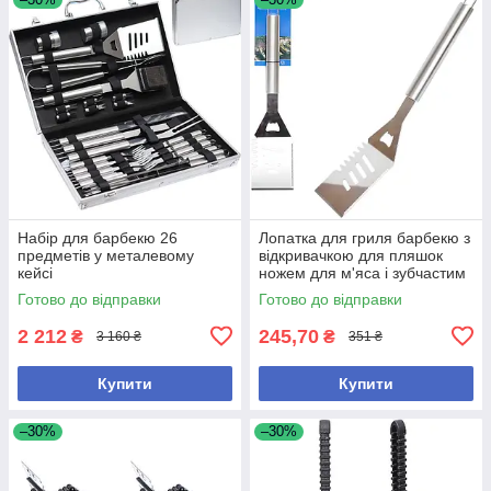
Набір для барбекю 26
Лопатка для гриля барбекю з
предметів у металевому
відкривачкою для пляшок
кейсі
ножем для м'яса і зубчастим
краєм Набір 2шт 40 см
Готово до відправки
Готово до відправки
2 212
245,70
₴
₴
3 160 ₴
351 ₴
Купити
Купити
–30%
–30%