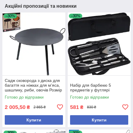
Акційні пропозиції та новинки
–30%
–30%
Садж сковорода з диска для
багаття на ніжках для м'яса,
Набір для барбекю 5
шашлику, риби, овочів Розмір
предметів у футлярі
45см
Готово до відправки
Готово до відправки
2 005,50
581
₴
₴
2 865 ₴
830 ₴
Купити
Купити
–30%
–30%