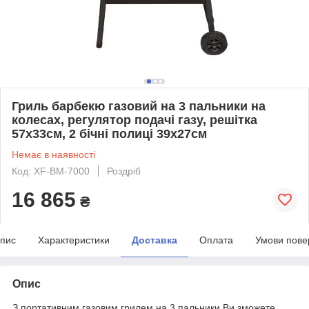
Гриль барбекю газовий на 3 пальники на
колесах, регулятор подачі газу, решітка
57х33см, 2 бічні полиці 39х27см
Немає в наявності
Код: XF-BM-7000
Роздріб
16 865
₴
пис
Характеристики
Доставка
Оплата
Умови пове
Опис
З портативним газовим грилем на 3 пальники Ви зможете