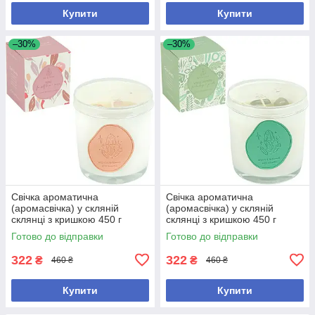
Купити
Купити
–30%
–30%
Свічка ароматична
Свічка ароматична
(аромасвічка) у скляній
(аромасвічка) у скляній
склянці з кришкою 450 г
склянці з кришкою 450 г
Троянда (ROSE) 9×7,5 см
Білий жасмин (WHITE
Готово до відправки
Готово до відправки
JASMINE) 9×7,5 см
322
322
₴
₴
460 ₴
460 ₴
Купити
Купити