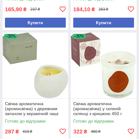
горіння
горіння
165,90
184,10
₴
₴
237 ₴
263 ₴
Купити
Купити
–30%
–30%
Свічка ароматична
Свічка ароматична
(аромасвічка) з деревним
(аромасвічка) у скляній
запахом у керамічній чаші
склянці з кришкою 450 г
350 г 8,5*7 см (чистий соєвий
Екзотичний квітковий аромат
Готово до відправки
Готово до відправки
віск) — 100% натуральний
(WHISPER OF YLANG) 9×7,5
см
287
322
₴
₴
410 ₴
460 ₴