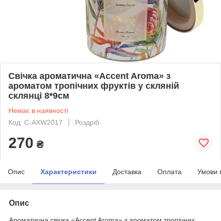
Свічка ароматична «Accent Aroma» з
ароматом тропічних фруктів у скляній
склянці 8*9см
Немає в наявності
Код: С-AXW2017
Роздріб
270
₴
Опис
Характеристики
Доставка
Оплата
Умови 
Опис
Ароматична свічка «Accent Aroma» з ароматом тропічних