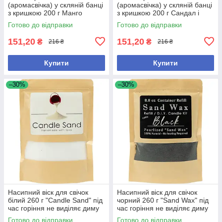
(аромасвічка) у скляній банці
(аромасвічка) у скляній банці
з кришкою 200 г Манго
з кришкою 200 г Сандал і
(MANGO) 8,5×8 см
цитрус (Sandalwood & Citrus)
Готово до відправки
Готово до відправки
8,5×8 см
151,20
151,20
₴
₴
216 ₴
216 ₴
Купити
Купити
–30%
–30%
Насипний віск для свічок
Насипний віск для свічок
білий 260 г "Candle Sand" під
чорний 260 г "Sand Wax" під
час горіння не виділяє диму
час горіння не виділяє диму
та запаху, забезпечує гарне
та запаху, забезпечує гарне
Готово до відправки
Готово до відправки