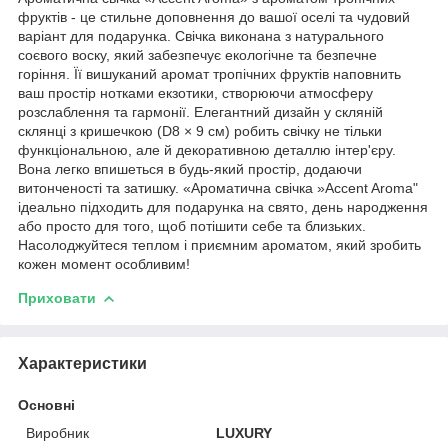
фруктів - це стильне доповнення до вашої оселі та чудовий
варіант для подарунка. Свічка виконана з натурального
соєвого воску, який забезпечує екологічне та безпечне
горіння. Її вишуканий аромат тропічних фруктів наповнить
ваш простір нотками екзотики, створюючи атмосферу
розслаблення та гармонії. Елегантний дизайн у скляній
склянці з кришечкою (D8 × 9 см) робить свічку не тільки
функціональною, але й декоративною деталлю інтер'єру.
Вона легко впишеться в будь-який простір, додаючи
витонченості та затишку. «Ароматична свічка »Accent Aroma"
ідеально підходить для подарунка на свято, день народження
або просто для того, щоб потішити себе та близьких.
Насолоджуйтеся теплом і приємним ароматом, який зробить
кожен момент особливим!
Приховати
Характеристики
Основні
Виробник
LUXURY