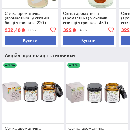
Свічка ароматична
Свічка ароматична
Свіч
(аромасвічка) у скляній
(аромасвічка) у скляній
(аро
банці з кришкою 220 г
склянці з кришкою 450 г
скля
Тропічний карамболь
Екзотичний квітковий
Троя
232,40
322
322
₴
₴
332 ₴
460 ₴
(Tropical Carambola)
аромат (WHISPER OF
8,5*6,5 см
YLANG) 9×7,5 см
Купити
Купити
Акційні пропозиції та новинки
–30%
–30%
Свічка ароматична
Свічка ароматична