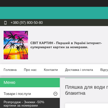
+380 (97) 800-50-80
СВІТ КАРТИН - Перший в Україні інтернет-
супермаркет картин за номерами.
Головна
Про нас
Контакти
Доставка і оплата
Відг
Пляшка для води пл
блакитна
Товари і послуги
Розпродаж - Знижки -50%
картини за номерами