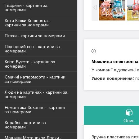
Тварини - картини за
номерами
Коти Кішки Кошенята -
картини за номерами
Птахи - картини за номерами
Підводний світ - картини за
номерами
Квіти Букети - картини за
номерами
У компанії підключені 
Смачні натюрморти - картини
п
за номерами
Люди на картинах - картини за
номерами
Романтика Кохання - картини
за номерами
Опис
Кораблі - картини за
номерами
Зручна пластикова пля
Машини Мотоцикли Літаки -