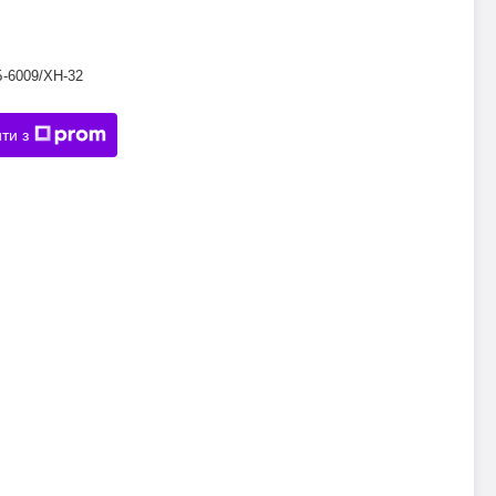
Б-6009/XH-32
ти з