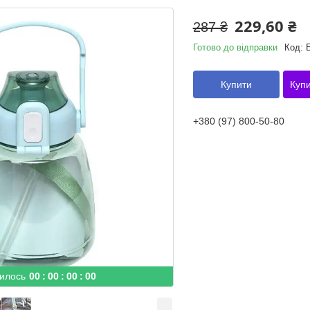
229,60 ₴
287 ₴
Готово до відправки
Код:
Купити
Купи
+380 (97) 800-50-80
илось
0
0
0
0
0
0
0
0