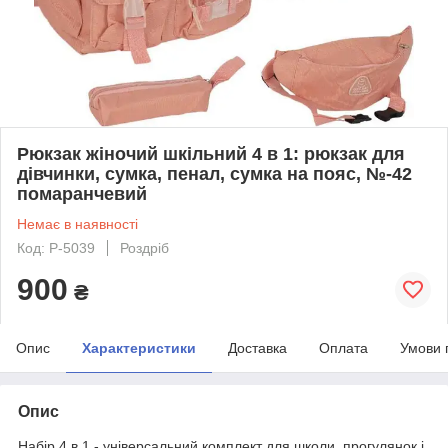
Рюкзак жіночий шкільний 4 в 1: рюкзак для
дівчинки, сумка, пенал, сумка на пояс, №-42
помаранчевий
Немає в наявності
Код: Р-5039
Роздріб
900
₴
Опис
Характеристики
Доставка
Оплата
Умови 
Опис
Набір 4 в 1 - універсальний комплект для школи, прогулянок і