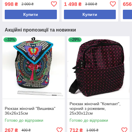
магнітний замок,
для взуття+пенал плоский
№-5
998
1 498
656
₴
₴
2 000 ₴
3 000 ₴
ортопедична спинка,
ортопедична спинка
світловідбиток. елемен
Купити
Купити
Акційні пропозиції та новинки
–33%
–29%
Рюкзак жіночий "Компакт",
Рюкзак жіночий "Вишивка"
чорний з рожевим,
36х26х15см
25х30х12см
Готово до відправки
Готово до відправки
267
712
₴
₴
400 ₴
1 005 ₴