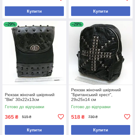
Купити
Купити
–29%
–29%
Рюкзак жіночий шкіряний
Рюкзак жіночий шкіряний
"Британський хрест",
"Вікі" 30х22х13см
29х25х14 см
Готово до відправки
Готово до відправки
365
518
₴
₴
515 ₴
730 ₴
Купити
Купити