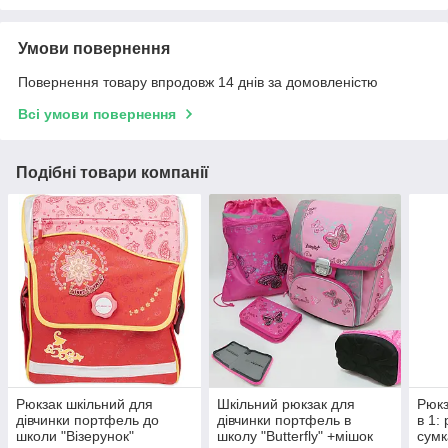
Умови повернення
Повернення товару впродовж 14 днів за домовленістю
Всі умови повернення
Подібні товари компанії
Рюкзак шкільний для
Шкільний рюкзак для
Рюкз
дівчинки портфель до
дівчинки портфель в
в 1:
школи "Візерунок"
школу "Butterfly" +мішок
сумк