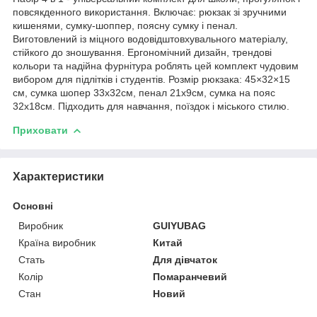
повсякденного використання. Включає: рюкзак зі зручними
кишенями, сумку-шоппер, поясну сумку і пенал.
Виготовлений із міцного водовідштовхувального матеріалу,
стійкого до зношування. Ергономічний дизайн, трендові
кольори та надійна фурнітура роблять цей комплект чудовим
вибором для підлітків і студентів. Розмір рюкзака: 45×32×15
см, сумка шопер 33х32см, пенал 21х9см, сумка на пояс
32х18см. Підходить для навчання, поїздок і міського стилю.
Приховати
Характеристики
Основні
Виробник
GUIYUBAG
Країна виробник
Китай
Стать
Для дівчаток
Колір
Помаранчевий
Стан
Новий