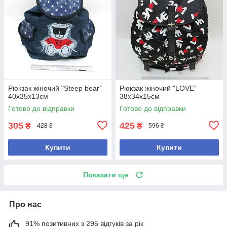
Рюкзак жіночий "Steep bear"
Рюкзак жіночий "LOVE"
40х35х13см
38х34х15см
Готово до відправки
Готово до відправки
305
425
₴
₴
428 ₴
596 ₴
Купити
Купити
Показати ще
Про нас
91% позитивних з 295 відгуків за рік