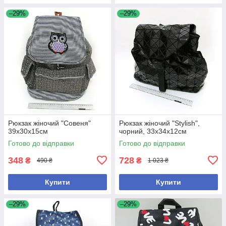
–29%
–29%
Рюкзак жіночий "Совеня"
Рюкзак жіночий "Stylish",
39х30х15см
чорний, 33x34x12см
Готово до відправки
Готово до відправки
348
728
₴
₴
490 ₴
1 023 ₴
Купити
Купити
–29%
–29%