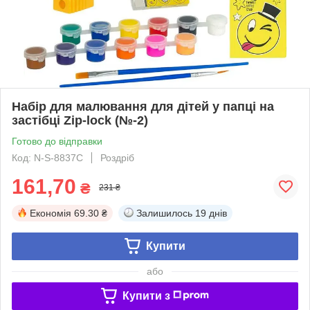
Набір для малювання для дітей у папці на
застібці Zip-lock (№-2)
Готово до відправки
Код: N-S-8837C
Роздріб
161,70
₴
231 ₴
Економія
69.30 ₴
Залишилось
19 днів
Купити
або
Купити з