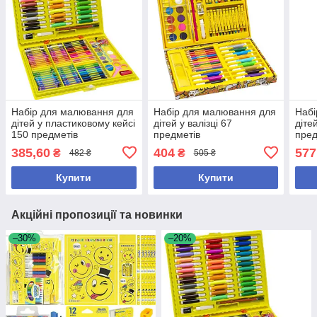
Набір для малювання для
Набір для малювання для
Набі
дітей у пластиковому кейсі
дітей у валізці 67
діте
150 предметів
предметів
пре
385,60
404
577
₴
₴
482 ₴
505 ₴
Купити
Купити
Акційні пропозиції та новинки
–30%
–20%