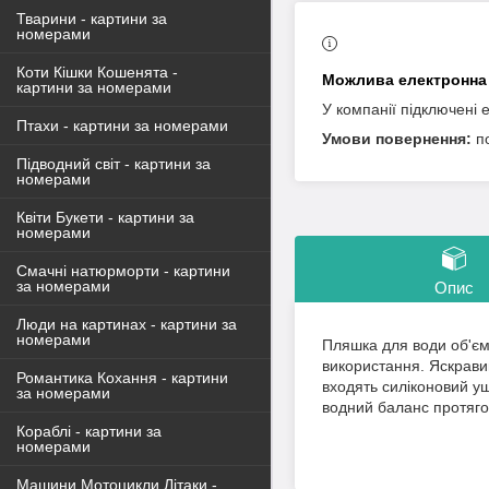
Тварини - картини за
номерами
Коти Кішки Кошенята -
картини за номерами
У компанії підключені 
Птахи - картини за номерами
п
Підводний світ - картини за
номерами
Квіти Букети - картини за
номерами
Смачні натюрморти - картини
за номерами
Опис
Люди на картинах - картини за
номерами
Пляшка для води об'єм
використання. Яскрави
Романтика Кохання - картини
входять силіконовий у
за номерами
водний баланс протягом
Кораблі - картини за
номерами
Машини Мотоцикли Літаки -