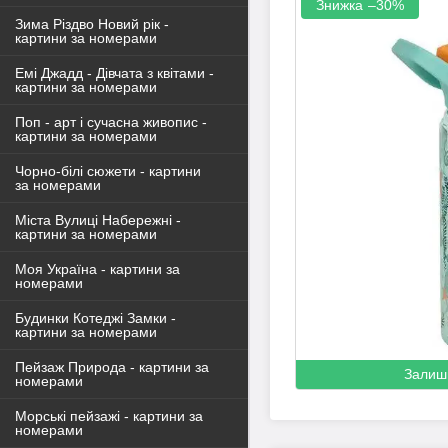
–30%
Зима Різдво Новий рік -
картини за номерами
Емі Джадд - Дівчата з квітами -
картини за номерами
Поп - арт і сучасна живопис -
картини за номерами
Чорно-білі сюжети - картини
за номерами
Міста Вулиці Набережні -
картини за номерами
Моя Україна - картини за
номерами
Будинки Котеджі Замки -
картини за номерами
Пейзаж Природа - картини за
Залиш
номерами
Морські пейзажі - картини за
номерами