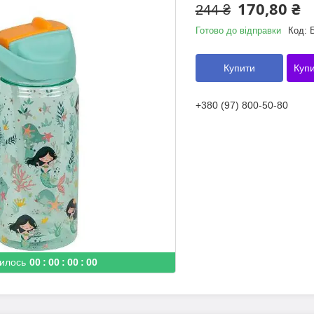
170,80 ₴
244 ₴
Готово до відправки
Код:
Купити
Купи
+380 (97) 800-50-80
илось
0
0
0
0
0
0
0
0