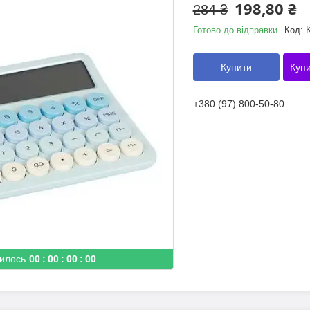
198,80 ₴
284 ₴
Готово до відправки
Код:
Купити
Купи
+380 (97) 800-50-80
илось
0
0
0
0
0
0
0
0