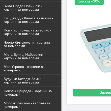
–30%
Зима Різдво Новий рік -
картини за номерами
Емі Джадд - Дівчата з квітами -
картини за номерами
Поп - арт і сучасна живопис -
картини за номерами
Чорно-білі сюжети - картини
за номерами
Міста Вулиці Набережні -
картини за номерами
Моя Україна - картини за
номерами
Будинки Котеджі Замки -
картини за номерами
Пейзаж Природа - картини за
Залиш
номерами
Морські пейзажі - картини за
номерами