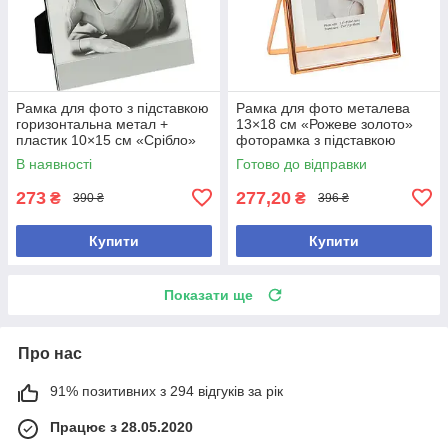
Рамка для фото з підставкою
Рамка для фото металева
горизонтальна метал +
13×18 см «Рожеве золото»
пластик 10×15 см «Срібло»
фоторамка з підставкою
фоторамка Набір 2 шт
В наявності
Готово до відправки
273
277,20
₴
₴
390 ₴
396 ₴
Купити
Купити
Показати ще
Про нас
91% позитивних з 294 відгуків за рік
Працює з 28.05.2020