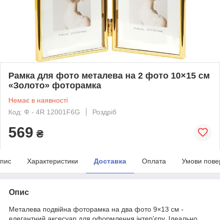
Рамка для фото металева на 2 фото 10×15 см
«Золото» фоторамка
Немає в наявності
Код: Ф - 4R 12001F6G
Роздріб
569
₴
пис
Характеристики
Доставка
Оплата
Умови пове
Опис
Металева подвійна фоторамка на два фото 9×13 см -
елегантний аксесуар для оформлення інтер'єру. Ідеально