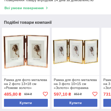
Повернення товару впродовж 14 днів за домовленістю
Всі умови повернення
Подібні товари компанії
Рамка для фото металева
Рамка для фото металева
Рамк
на 2 фото 13×18 см
на 3 фото 10×15 см
на 3
«Рожеве золото»
«Золото» фоторамка
«Зо
фоторамка
485,80
597,10
731
₴
₴
694 ₴
853 ₴
Купити
Купити