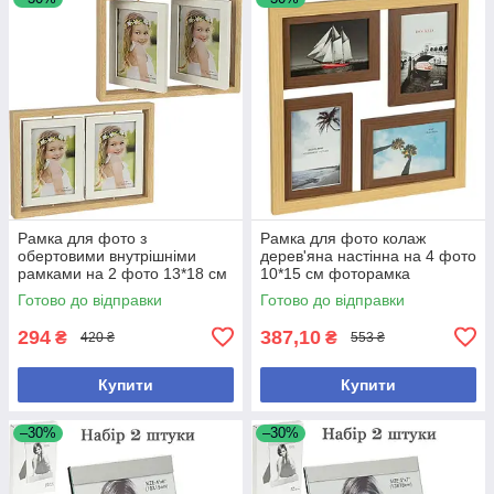
Рамка для фото з
Рамка для фото колаж
обертовими внутрішніми
дерев'яна настінна на 4 фото
рамками на 2 фото 13*18 см
10*15 см фоторамка
см фоторамка подвійна
мультирамка
Готово до відправки
Готово до відправки
294
387,10
₴
₴
420 ₴
553 ₴
Купити
Купити
–30%
–30%