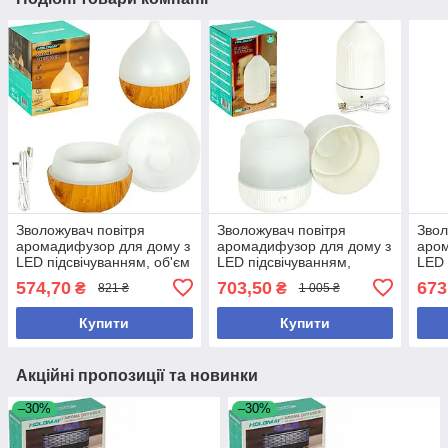
Зволожувач повітря
Зволожувач повітря
Звол
аромадифузор для дому з
аромадифузор для дому з
аром
LED підсвічуванням, об'єм
LED підсвічуванням,
LED 
резервуара 100 мл з
ультразвуковий, об'єм
ульт
574,70
703,50
673
₴
₴
821 ₴
1 005 ₴
автовідключенням
резервуара 100 мл, білий
резе
чор
Купити
Купити
Акційні пропозиції та новинки
–30%
–30%