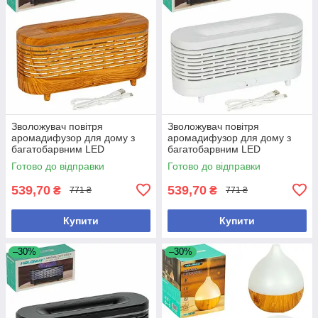
Зволожувач повітря
Зволожувач повітря
аромадифузор для дому з
аромадифузор для дому з
багатобарвним LED
багатобарвним LED
підсвічуванням, ємність 120
підсвічуванням, ємність 120
Готово до відправки
Готово до відправки
мл, дизайн під дерево
мл, білий
539,70
539,70
₴
₴
771 ₴
771 ₴
Купити
Купити
–30%
–30%