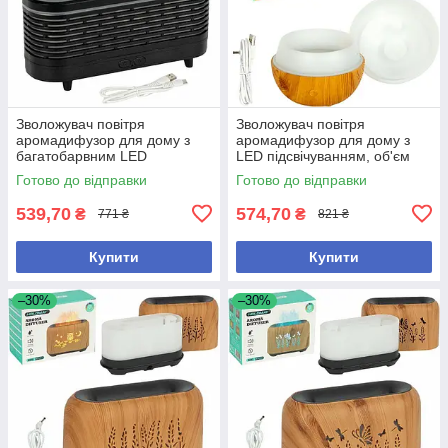
Зволожувач повітря
Зволожувач повітря
аромадифузор для дому з
аромадифузор для дому з
багатобарвним LED
LED підсвічуванням, об'єм
підсвічуванням, ємність 120
резервуара 100 мл з
Готово до відправки
Готово до відправки
мл, чорний
автовідключенням
539,70
574,70
₴
₴
771 ₴
821 ₴
Купити
Купити
–30%
–30%