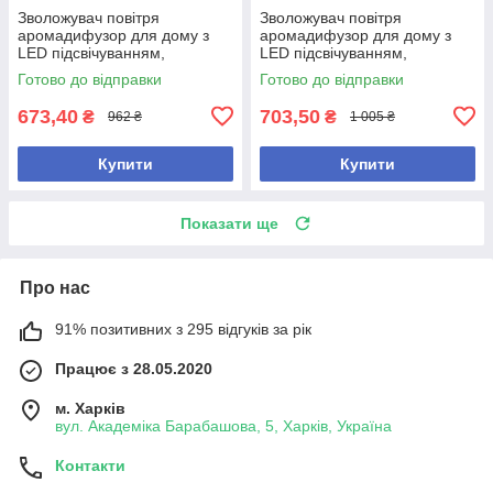
Зволожувач повітря
Зволожувач повітря
аромадифузор для дому з
аромадифузор для дому з
LED підсвічуванням,
LED підсвічуванням,
ультразвуковий, об'єм
ультразвуковий, об'єм
Готово до відправки
Готово до відправки
резервуара 100 мл, чорний
резервуара 100 мл, білий
673,40
703,50
₴
₴
962 ₴
1 005 ₴
Купити
Купити
Показати ще
Про нас
91% позитивних з 295 відгуків за рік
Працює з 28.05.2020
м. Харків
вул. Академіка Барабашова, 5, Харків, Україна
Контакти