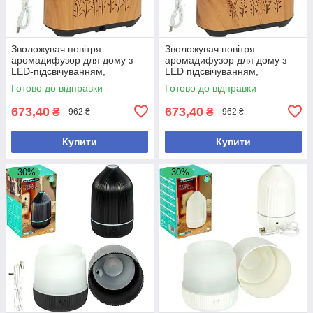
Зволожувач повітря
Зволожувач повітря
аромадифузор для дому з
аромадифузор для дому з
LED-підсвічуванням,
LED підсвічуванням,
ультразвуковий, резервуар
ультразвуковий, резервуар
Готово до відправки
Готово до відправки
150 мл з автовідключенням
150 мл з автовідключенням
673,40
673,40
₴
₴
962 ₴
962 ₴
Купити
Купити
–30%
–30%