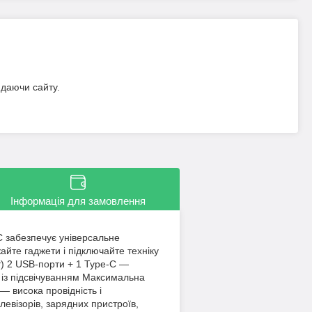
идаючи сайту.
Інформація для замовлення
C забезпечує універсальне
айте гаджети і підключайте техніку
т) 2 USB-порти + 1 Type-C —
 із підсвічуванням Максимальна
— висока провідність і
евізорів, зарядних пристроїв,