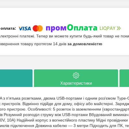
електронні платежі. Тепер ви можете купити будь-який товар не пок
овернення товару протягом 14 днів
за домовленістю
Характеристики
 з п'ятьма розетками, двома USB-портами і одним роз'ємом Type-
 пристроїв. Відмінно підійде для дому, офісу або майстерні. Зарядж
ого пристрою. Особливості: 5 розеток із заземленням (євростандар
ів Розумний розподіл струму між USB-портами Вбудований вимикач
50V, 10A) Надійний корпус з вогнестійкого пластику Мідні провідники 
циклів підключення Довжина кабелю — 3 метри Підходить для ПК, тел