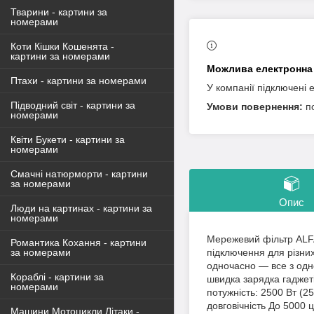
Тварини - картини за
номерами
Коти Кішки Кошенята -
картини за номерами
Птахи - картини за номерами
У компанії підключені 
Підводний світ - картини за
п
номерами
Квіти Букети - картини за
номерами
Смачні натюрморти - картини
за номерами
Опис
Люди на картинах - картини за
номерами
Мережевий фільтр ALFA
Романтика Кохання - картини
підключення для різних
за номерами
одночасно — все з одн
Кораблі - картини за
швидка зарядка гаджет
номерами
потужність: 2500 Вт (2
довговічність До 5000 
Машини Мотоцикли Літаки -