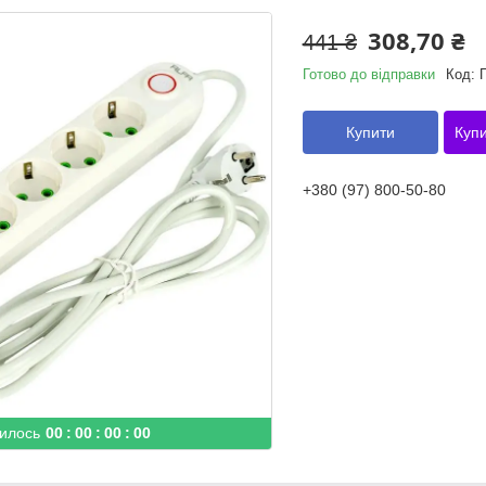
308,70 ₴
441 ₴
Готово до відправки
Код:
П
Купити
Купи
+380 (97) 800-50-80
илось
0
0
0
0
0
0
0
0