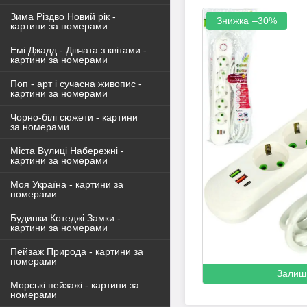
Зима Різдво Новий рік -
–30%
картини за номерами
Емі Джадд - Дівчата з квітами -
картини за номерами
Поп - арт і сучасна живопис -
картини за номерами
Чорно-білі сюжети - картини
за номерами
Міста Вулиці Набережні -
картини за номерами
Моя Україна - картини за
номерами
Будинки Котеджі Замки -
картини за номерами
Пейзаж Природа - картини за
номерами
Залиш
Морські пейзажі - картини за
номерами