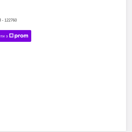
 - 122760
ти з