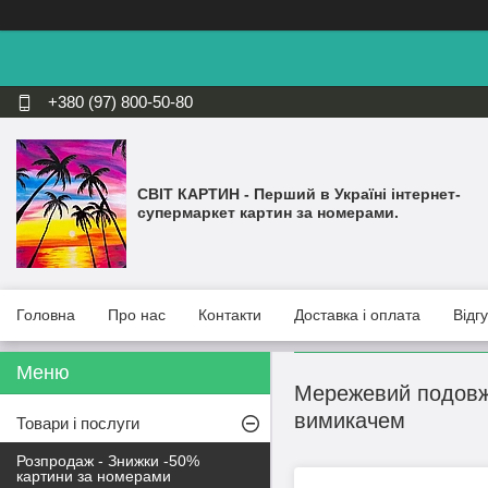
+380 (97) 800-50-80
СВІТ КАРТИН - Перший в Україні інтернет-
супермаркет картин за номерами.
Головна
Про нас
Контакти
Доставка і оплата
Відг
Мережевий подовжу
вимикачем
Товари і послуги
Розпродаж - Знижки -50%
картини за номерами