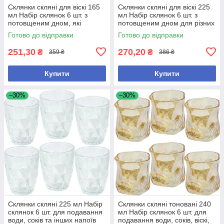
Склянки скляні для віскі 165
Склянки скляні для віскі 225
мл Набір склянок 6 шт. з
мл Набір склянок 6 шт. з
потовщеним дном, які
потовщеним дном для різних
підходять для віскі або інших
напоїв, як-от вода, сік або
Готово до відправки
Готово до відправки
напоїв
віскі
251,30
270,20
₴
₴
359 ₴
386 ₴
Купити
Купити
–30%
–30%
Склянки скляні 225 мл Набір
Склянки скляні тоновані 240
склянок 6 шт. для подавання
мл Набір склянок 6 шт. для
води, соків та інших напоїв
подавання води, соків, віскі,