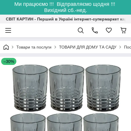
Ми працюємо !!! Відправляємо щодня !!!
Вихідний сб.-нед.
СВІТ КАРТИН - Перший в Україні інтернет-супермаркет карт
Товари та послуги
ТОВАРИ ДЛЯ ДОМУ ТА САДУ
Пос
–30%