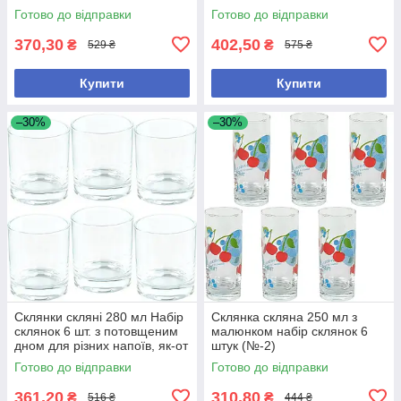
коктейлів та інших напоїв
Готово до відправки
Готово до відправки
370,30
402,50
₴
₴
529 ₴
575 ₴
Купити
Купити
–30%
–30%
Склянки скляні 280 мл Набір
Склянка скляна 250 мл з
склянок 6 шт. з потовщеним
малюнком набір склянок 6
дном для різних напоїв, як-от
штук (№-2)
вода, сік або віскі
Готово до відправки
Готово до відправки
361,20
310,80
₴
₴
516 ₴
444 ₴