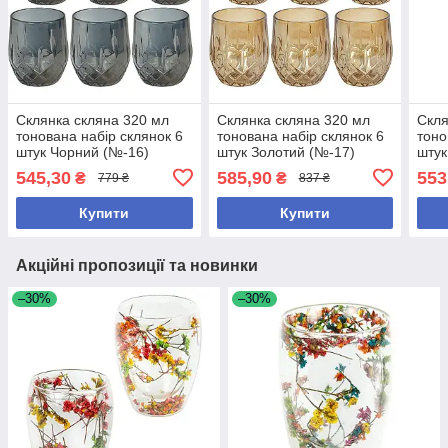
Склянка скляна 320 мл
Склянка скляна 320 мл
Скля
тонована набір склянок 6
тонована набір склянок 6
тоно
штук Чорний (№-16)
штук Золотий (№-17)
штук
545,30
585,90
553
₴
₴
779 ₴
837 ₴
Купити
Купити
Акційні пропозиції та новинки
–30%
–30%