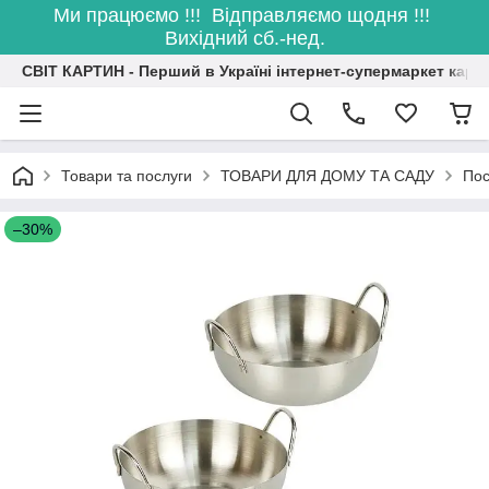
Ми працюємо !!! Відправляємо щодня !!!
Вихідний сб.-нед.
СВІТ КАРТИН - Перший в Україні інтернет-супермаркет карт
Товари та послуги
ТОВАРИ ДЛЯ ДОМУ ТА САДУ
Пос
–30%