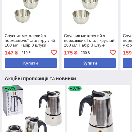
Соусник металевий з
Соусник металевий з
Соус
нержавіючої сталі круглий
нержавіючої сталі круглий
нерж
100 мл Набір 3 штуки
200 мл Набір 3 штуки
у фо
Набі
147
175
159
₴
₴
210 ₴
250 ₴
Купити
Купити
Акційні пропозиції та новинки
–30%
–30%