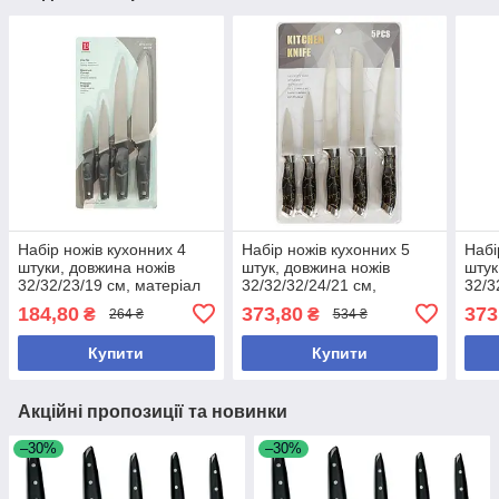
Набір ножів кухонних 4
Набір ножів кухонних 5
Набі
штуки, довжина ножів
штук, довжина ножів
штук
32/32/23/19 см, матеріал
32/32/32/24/21 см,
32/3
нержавіюча сталь
матеріал нержавіюча
мате
184,80
373,80
373
₴
₴
264 ₴
534 ₴
сталь, чорні
сталь
Купити
Купити
Акційні пропозиції та новинки
–30%
–30%