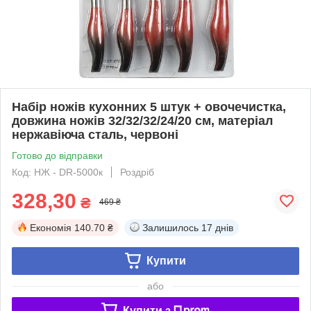
Набір ножів кухонних 5 штук + овочечистка,
довжина ножів 32/32/32/24/20 см, матеріал
нержавіюча сталь, червоні
Готово до відправки
Код: НЖ - DR-5000к
Роздріб
328,30
₴
469 ₴
Економія
140.70 ₴
Залишилось
17 днів
Купити
або
Купити з