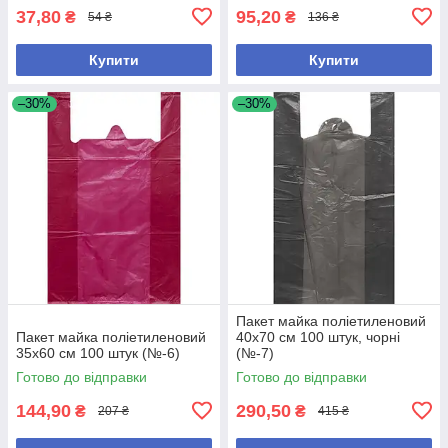
37,80
95,20
₴
₴
54 ₴
136 ₴
Купити
Купити
–30%
–30%
Пакет майка поліетиленовий
Пакет майка поліетиленовий
40х70 см 100 штук, чорні
35х60 см 100 штук (№-6)
(№-7)
Готово до відправки
Готово до відправки
144,90
290,50
₴
₴
207 ₴
415 ₴