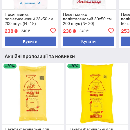
Пакет майка
Пакет майка
Паке
поліетиленовий 28х50 см
поліетиленовий 30х50 см
пол
200 штук (№-18)
200 штук (№-20)
50 к
(№-2
238
238
253
₴
₴
340 ₴
340 ₴
Купити
Купити
Акційні пропозиції та новинки
–30%
–30%
Пакети фасувальні для
Пакети фасувальні для