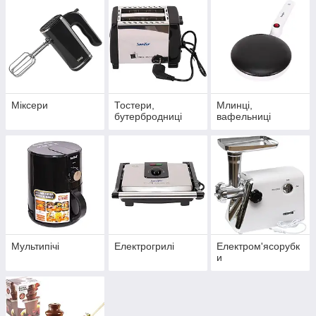
Міксери
Тостери,
Млинці,
бутербродниці
вафельниці
Мультипічі
Електрогрилі
Електром'ясорубк
и