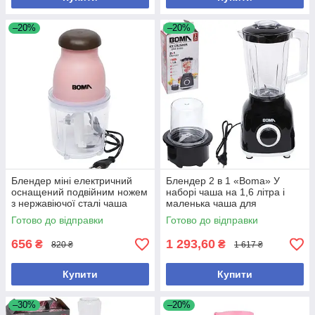
–20%
–20%
Блендер міні електричний
Блендер 2 в 1 «Boma» У
оснащений подвійним ножем
наборі чаша на 1,6 літра і
з нержавіючої сталі чаша
маленька чаша для
600мл
перетирання кави, горіхів,
Готово до відправки
Готово до відправки
Потужність 350 W
656
1 293,60
₴
₴
820 ₴
1 617 ₴
Купити
Купити
–30%
–20%