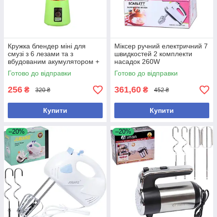
Кружка блендер міні для
Міксер ручний електричний 7
смузі з 6 лезами та з
швидкостей 2 комплекти
вбудованим акумулятором +
насадок 260W
USB Об'єм 380 мл зелена
Готово до відправки
Готово до відправки
256
361,60
₴
₴
320 ₴
452 ₴
Купити
Купити
–20%
–20%