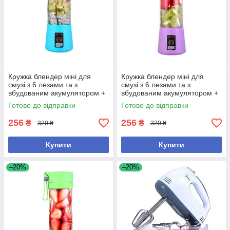
Кружка блендер міні для
Кружка блендер міні для
смузі з 6 лезами та з
смузі з 6 лезами та з
вбудованим акумулятором +
вбудованим акумулятором +
USB Об'єм 380 мл синя
USB Об'єм 380 мл фіолетова
Готово до відправки
Готово до відправки
256
256
₴
₴
320 ₴
320 ₴
Купити
Купити
–20%
–20%