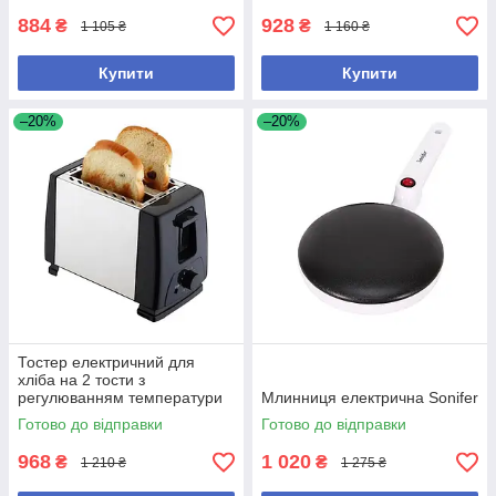
884
928
₴
₴
1 105 ₴
1 160 ₴
Купити
Купити
–20%
–20%
Тостер електричний для
хліба на 2 тости з
регулюванням температури
Млинниця електрична Sonifer
6 режимів "Нержавіюча
Готово до відправки
Готово до відправки
сталь" 700 Вт.
968
1 020
₴
₴
1 210 ₴
1 275 ₴