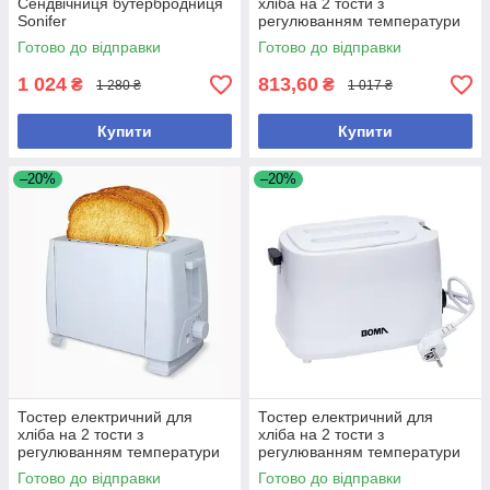
Сендвічниця бутербродниця
хліба на 2 тости з
Sonifer
регулюванням температури
6 режимів "Нержавіюча
Готово до відправки
Готово до відправки
сталь" 650 Вт.
1 024
813,60
₴
₴
1 280 ₴
1 017 ₴
Купити
Купити
–20%
–20%
Тостер електричний для
Тостер електричний для
хліба на 2 тости з
хліба на 2 тости з
регулюванням температури
регулюванням температури
6 режимів "Білий" 700 Вт.
6 режимів "Білий" 650 Вт.
Готово до відправки
Готово до відправки