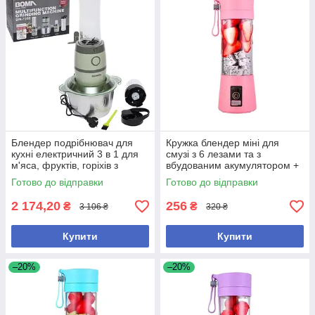
Блендер подрібнювач для
Кружка блендер міні для
кухні електричний 3 в 1 для
смузі з 6 лезами та з
м'яса, фруктів, горіхів з
вбудованим акумулятором +
чашею 2л + пляшка 0,6л для
USB Об'єм 380 мл рожева
Готово до відправки
Готово до відправки
смузі
2 174,20
256
₴
₴
3 106 ₴
320 ₴
Купити
Купити
–20%
–20%