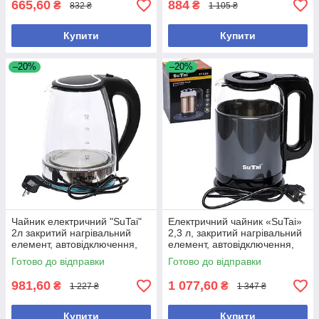
665,60
884
₴
₴
832 ₴
1 105 ₴
Купити
Купити
–20%
–20%
Чайник електричний "SuTai"
Електричний чайник «SuTai»
2л закритий нагрівальний
2,3 л, закритий нагрівальний
елемент, автовідключення,
елемент, автовідключення,
підсвічування, корпус скло
корпус скло + метал
Готово до відправки
Готово до відправки
981,60
1 077,60
₴
₴
1 227 ₴
1 347 ₴
Купити
Купити